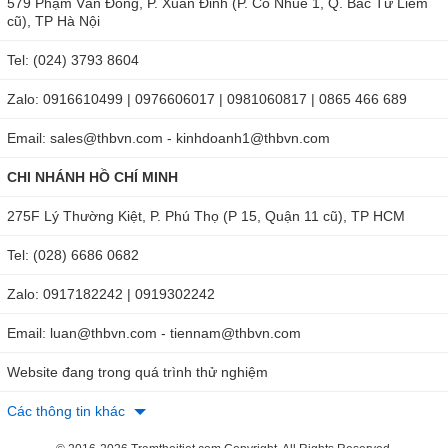
579 Phạm Văn Đồng, P. Xuân Đỉnh (P. Cổ Nhuế 1, Q. Bắc Từ Liêm
cũ), TP Hà Nội
Tel: (024) 3793 8604
Zalo: 0916610499 | 0976606017 | 0981060817 | 0865 466 689
Email: sales@thbvn.com - kinhdoanh1@thbvn.com
CHI NHÁNH HỒ CHÍ MINH
275F Lý Thường Kiệt, P. Phú Thọ (P 15, Quận 11 cũ), TP HCM
Tel: (028) 6686 0682
Zalo: 0917182242 | 0919302242
Email: luan@thbvn.com - tiennam@thbvn.com
Website đang trong quá trình thử nghiệm
Các thông tin khác