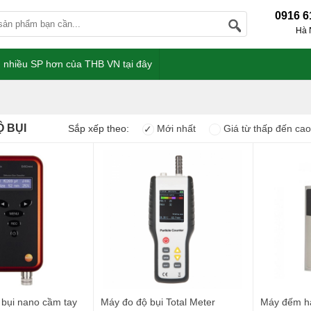
0916 6
Hà 
 nhiều SP hơn của THB VN tại đây
 BỤI
Sắp xếp theo:
Mới nhất
Giá từ thấp đến cao
✓
bụi nano cầm tay
Máy đo độ bụi Total Meter
Máy đếm hạ