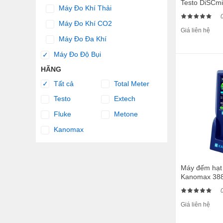
Testo DiSCmi
Máy Đo Khí Thải
Máy Đo Khí CO2
Giá liên hệ
Máy Đo Đa Khí
Máy Đo Độ Bụi
✓
HÃNG
Tất cả
Total Meter
✓
Testo
Extech
Fluke
Metone
Kanomax
Máy đếm hạt 
Kanomax 38
Giá liên hệ