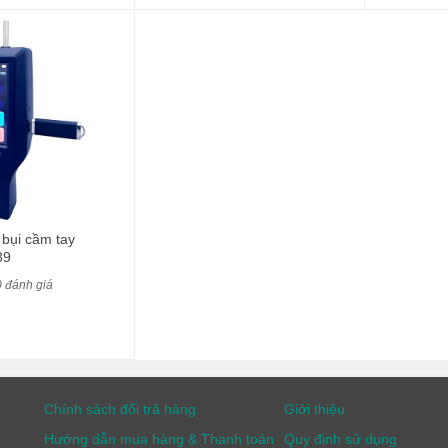
bụi cầm tay
89
0 đánh giá
Chính sách đổi trả hàng
Giới thiệu
Hướng dẫn mua hàng & Thanh toán
Quy định sử dụng