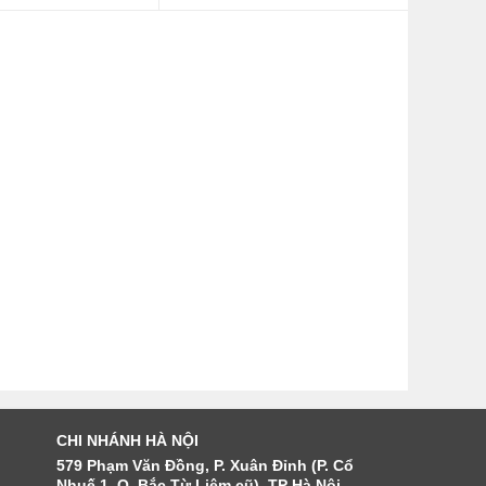
CHI NHÁNH HÀ NỘI
579 Phạm Văn Đồng, P. Xuân Đỉnh (P. Cổ
Nhuế 1, Q. Bắc Từ Liêm cũ), TP Hà Nội