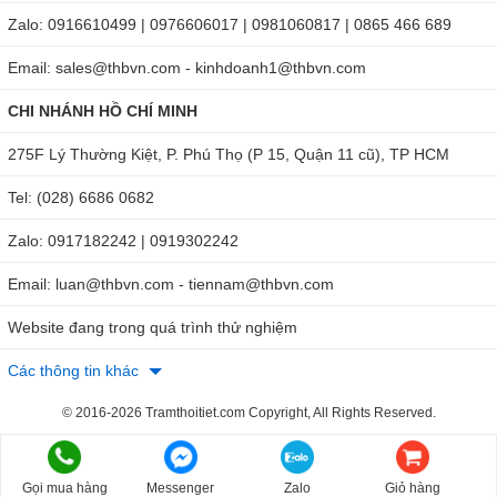
Zalo: 0916610499 | 0976606017 | 0981060817 | 0865 466 689
Email: sales@thbvn.com - kinhdoanh1@thbvn.com
CHI NHÁNH HỒ CHÍ MINH
275F Lý Thường Kiệt, P. Phú Thọ (P 15, Quận 11 cũ), TP HCM
Tel: (028) 6686 0682
Zalo: 0917182242 | 0919302242
Email: luan@thbvn.com - tiennam@thbvn.com
Website đang trong quá trình thử nghiệm
Các thông tin khác
© 2016-2026 Tramthoitiet.com Copyright, All Rights Reserved.
Gọi mua hàng
Messenger
Zalo
Giỏ hàng