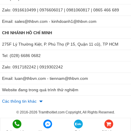
hPa
Zalo: 0916610499 | 0976606017 | 0981060817 | 0865 466 689
Độ phân giải: 0.001 Pa
Email: sales@thbvn.com - kinhdoanh1@thbvn.com
Thời gian đáp ứng: 1 giây (t90)
Kích thước: 610 x 610 mm
CHI NHÁNH HỒ CHÍ MINH
Trọng lượng: 2.9kg
275F Lý Thường Kiệt, P. Phú Thọ (P 15, Quận 11 cũ), TP HCM
Nguồn cấp: Pin AA
Phụ kiện theo máy: Máy chính, pin và sách HDSD, Chụp
Tel: (028) 6686 0682
gió kích thước 610x610mm, thanh căng mũ chụp
Zalo: 0917182242 | 0919302242
Máy đo vận tốc lưu lượng gió Testo 420 hiện đang được
Email: luan@thbvn.com - tiennam@thbvn.com
phân phối tại THB Việt Nam với cam kết Chính Hãng - Giá
Website đang trong quá trình thử nghiệm
Tốt. Để sở hữu sản phẩm, quý khách hãy liên hệ ngay
Hotline:
0904 810 817 (Hà Nội) - 0979 244 335 (Hồ Chí
Các thông tin khác
Minh)
để nhận ngay tư vấn chuyên sâu hoặc tìm mua tại một
© 2016-2026 Tramthoitiet.com Copyright, All Rights Reserved.
trong hai website sau:
https://thbvietnam.com/may-do-van-toc-luu-luong-gio-