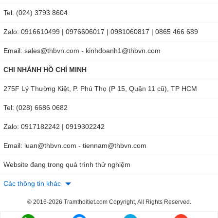
0979 244 335 (Hồ Chí Minh)
để nhận ngay tư vấn chuyên
Tel: (024) 3793 8604
sâu hoặc tìm mua tại một trong hai website sau:
Zalo: 0916610499 | 0976606017 | 0981060817 | 0865 466 689
https://thbvietnam.com/thiet-bi-do-luu-luong-va-van-toc-
Email: sales@thbvn.com - kinhdoanh1@thbvn.com
gio-testo-416.html
https://maydochuyendung.com/may-do-toc-do-gio/chi-
CHI NHÁNH HỒ CHÍ MINH
tiet/thiet-bi-do-luu-luong-va-van-toc-gio-testo-416-duc
275F Lý Thường Kiệt, P. Phú Thọ (P 15, Quận 11 cũ), TP HCM
Tel: (028) 6686 0682
Zalo: 0917182242 | 0919302242
Email: luan@thbvn.com - tiennam@thbvn.com
Website đang trong quá trình thử nghiệm
Các thông tin khác
© 2016-2026 Tramthoitiet.com Copyright, All Rights Reserved.