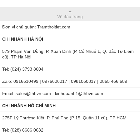
Về đầu trang
Đơn vị chủ quản: Tramthoitiet.com
CHI NHÁNH HÀ NỘI
579 Phạm Văn Đồng, P. Xuân Đỉnh (P. Cổ Nhuế 1, Q. Bắc Từ Liêm
cũ), TP Hà Nội
Tel: (024) 3793 8604
Zalo: 0916610499 | 0976606017 | 0981060817 | 0865 466 689
Email: sales@thbvn.com - kinhdoanh1@thbvn.com
CHI NHÁNH HỒ CHÍ MINH
275F Lý Thường Kiệt, P. Phú Thọ (P 15, Quận 11 cũ), TP HCM
Tel: (028) 6686 0682