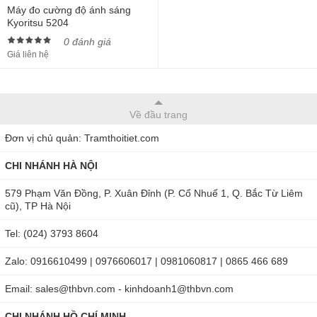
Máy đo cường độ ánh sáng
Kyoritsu 5204
0 đánh giá
Giá liên hệ
Về đầu trang
Đơn vị chủ quản: Tramthoitiet.com
CHI NHÁNH HÀ NỘI
579 Phạm Văn Đồng, P. Xuân Đỉnh (P. Cổ Nhuế 1, Q. Bắc Từ Liêm
cũ), TP Hà Nội
Tel: (024) 3793 8604
Zalo: 0916610499 | 0976606017 | 0981060817 | 0865 466 689
Email: sales@thbvn.com - kinhdoanh1@thbvn.com
CHI NHÁNH HỒ CHÍ MINH