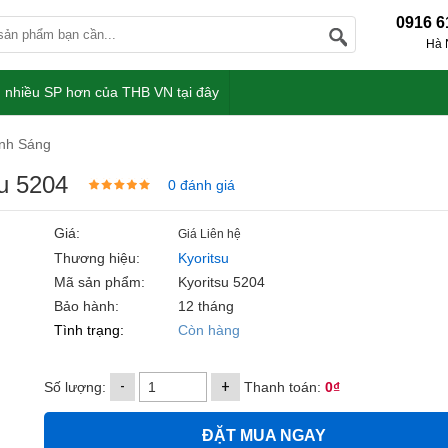
0916 6
Hà 
 nhiều SP hơn của THB VN tại đây
nh Sáng
u 5204
0 đánh giá
Giá:
Giá Liên hệ
Thương hiệu:
Kyoritsu
Mã sản phẩm:
Kyoritsu 5204
Bảo hành:
12 tháng
Tình trạng:
Còn hàng
-
+
Số lượng:
Thanh toán:
0₫
ĐẶT MUA NGAY