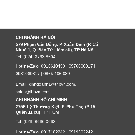
CHI NHÁNH HÀ NỘI
579 Phạm Văn Đồng, P. Xuân Đỉnh (P. Cổ
Nhuế 1, Q. Bắc Từ Liêm cũ), TP Hà Nội
Tel: (024) 3793 8604
Hotline/Zalo: 0916610499 | 0976606017 |
0981060817 | 0865 466 689
Email: kinhdoanh1@thbvn.com,
sales@thbvn.com
CHI NHÁNH HỒ CHÍ MINH
275F Lý Thường Kiệt, P. Phú Thọ (P 15,
Quận 11 cũ), TP HCM
Tel: (028) 6686 0682
Hotline/Zalo: 0917182242 | 0919302242