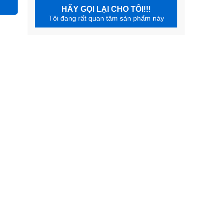
HÃY GỌI LẠI CHO TÔI!!!
Tôi đang rất quan tâm sản phẩm này