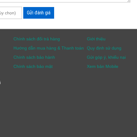
h sáng Kyoritsu 5204
Gửi đánh giá
Chính sách đổi trả hàng
Giới thiệu
Hướng dẫn mua hàng & Thanh toán
Quy định sử dụng
Chính sách bảo hành
Gửi góp ý, khiếu nại
Chính sách bảo mật
Xem bản Mobile
i
ệt Nam với cam kết Chính Hãng - Giá Tốt. Để sở hữu sản
 817 (Hà Nội) - 0979 244 335 (Hồ Chí Minh)
để nhận ngay
site sau:
g-kyoritsu-5204.html
-anh-sang/may-do-cuong-do-anh-sang-kyoritsu-5204