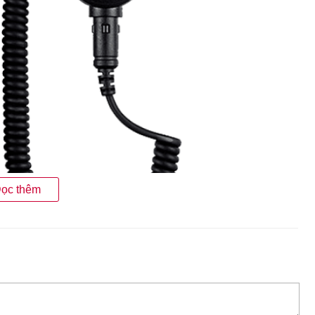
ọc thêm
 ánh sáng Kyoritsu 5204