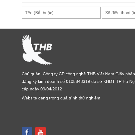
Thông số kỹ thuật Máy đo cường độ án
Kiểu đầu đo: Liền thân
Dải đo: 199900 lx
Độ phân giải: 0.1 lx
Độ chính xác: ± 4% rdg ± 5dgt (23 ℃ ± 2 ℃)
Kích thước: 169x63x37mm
Trọng lượng : 210g
Nguồn cấp: R6 (AA) (1.5V) x 2
Chủ quản: Công ty CP công nghệ THB Việt Nam Giấy phép
Phụ kiện theo máy: Hộp đựng
đăng ký kinh doanh số 0105848319 do sở KHĐT TP Hà Nộ
Kyoritsu 5204 hiện đang được phân phối tại THB Vi
cấp ngày 09/04/2012
phẩm, quý khách hãy liên hệ ngay
Hotline: 0904 810
Website đang trong quá trình thử nghiệm
tư vấn chuyên sâu hoặc tìm mua tại một trong hai web
https://thbvietnam.com/may-do-cuong-do-anh-san
https://maydochuyendung.com/may-do-cuong-do