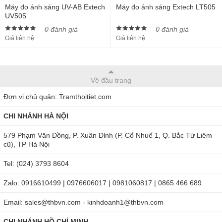
Máy đo ánh sáng UV-AB Extech
Máy đo ánh sáng Extech LT505
UV505
0 đánh giá
0 đánh giá
Giá liên hệ
Giá liên hệ
Về đầu trang
Đơn vị chủ quản: Tramthoitiet.com
CHI NHÁNH HÀ NỘI
579 Phạm Văn Đồng, P. Xuân Đỉnh (P. Cổ Nhuế 1, Q. Bắc Từ Liêm
cũ), TP Hà Nội
Tel: (024) 3793 8604
Zalo: 0916610499 | 0976606017 | 0981060817 | 0865 466 689
Email: sales@thbvn.com - kinhdoanh1@thbvn.com
CHI NHÁNH HỒ CHÍ MINH