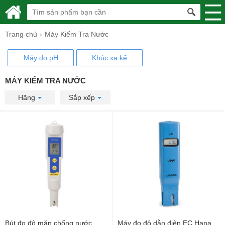
Trang chủ
Máy Kiểm Tra Nước
Máy đo pH
Khúc xạ kế
MÁY KIỂM TRA NƯỚC
Hãng
Sắp xếp
Bút đo độ mặn chống nước
Máy đo độ dẫn điện EC Hana