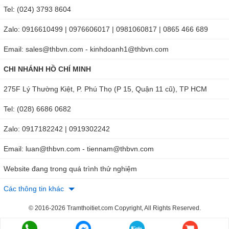
Tel: (024) 3793 8604
Việt Nam
, bạn hãy nhanh chóng liên hệ với chúng tôi
qua
Hotline: HN: 0904810817 - HCM: 0918132242
để nhận
Zalo: 0916610499 | 0976606017 | 0981060817 | 0865 466 689
ngay tư vấn chuyên sâu hoặc tìm mua tại website qua
Email: sales@thbvn.com - kinhdoanh1@thbvn.com
đường link:
https://thbvietnam.com/khuc-xa-ke-do-do-ngot-
total-meter-rhb-92t.html
CHI NHÁNH HỒ CHÍ MINH
275F Lý Thường Kiệt, P. Phú Thọ (P 15, Quận 11 cũ), TP HCM
Tel: (028) 6686 0682
Zalo: 0917182242 | 0919302242
Email: luan@thbvn.com - tiennam@thbvn.com
Website đang trong quá trình thử nghiệm
Các thông tin khác
© 2016-2026 Tramthoitiet.com Copyright, All Rights Reserved.