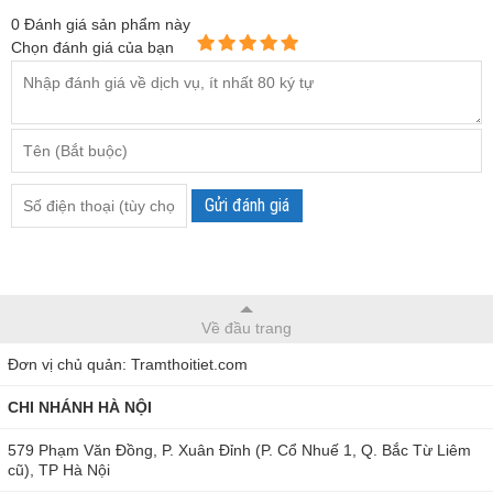
0
Đánh giá sản phẩm này
Chọn đánh giá của bạn
Khúc xạ kế đo độ ngọt Total Meter RHB-92T
Khúc xạ kế này không chỉ được sử dụng trong ngành mật
ong mà còn áp dụng rộng rãi trong các ngành thực phẩm, đồ
Gửi đánh giá
uống và công nghiệp hóa chất. Đây là mẫu
khúc xạ kế đo độ
ngọt Total Meter
cực kỳ lý tưởng cho các doanh nghiệp và
nhà sản xuất trong việc kiểm tra chất lượng nguyên liệu.
Thông số kỹ thuật của khúc xạ kế đo độ ngọt RHB-92T
Về đầu trang
Dạng hiển thị
: Dạng cơ
Đơn vị chủ quản: Tramthoitiet.com
Dải đo
: 58-92% Brix
CHI NHÁNH HÀ NỘI
Độ chính xác
: ± 0.2%
579 Phạm Văn Đồng, P. Xuân Đỉnh (P. Cổ Nhuế 1, Q. Bắc Từ Liêm
Nếu bạn muốn mua sắm khúc xạ kế đo độ ngọt và hàm
cũ), TP Hà Nội
lượng nước trong mật ong RHB-92T chính hãng tại
THB