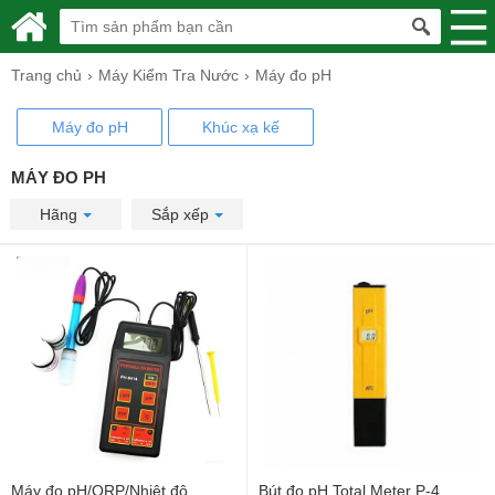
Trang chủ
Máy Kiểm Tra Nước
Máy đo pH
Máy đo pH
Khúc xạ kế
MÁY ĐO PH
Hãng
Sắp xếp
Máy đo pH/ORP/Nhiệt độ
Bút đo pH Total Meter P-4