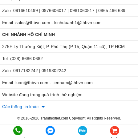
Phương pháp hiệu chuẩn
: Ba điểm tự động
Zalo: 0916610499 | 0976606017 | 0981060817 | 0865 466 689
Nhiệt độ vận hành
: 0-60 ℃ 32-140 ℉ rh: 100%
Email: sales@thbvn.com - kinhdoanh1@thbvn.com
Nguồn sử dụng
: Pin: 3 pin tròn 1.5V (LR44)
CHI NHÁNH HỒ CHÍ MINH
Nếu có nhu cầu mua sắm bút đo pH/Nhiệt độ Total Meter P-
3 chính hãng tại
THB Việt Nam
, quý khách hãy nhanh chóng
275F Lý Thường Kiệt, P. Phú Thọ (P 15, Quận 11 cũ), TP HCM
liên hệ với chúng tôi qua
Hotline: HN: 0904810817 - HCM:
Tel: (028) 6686 0682
0918132242
để nhận ngay tư vấn chuyên sâu hoặc tìm mua
Zalo: 0917182242 | 0919302242
tại website qua đường link:
https://thbvietnam.com/but-do-
ph-nhiet-do-chong-nuoc-p-3.html
.
Email: luan@thbvn.com - tiennam@thbvn.com
Website đang trong quá trình thử nghiệm
Các thông tin khác
© 2016-2026 Tramthoitiet.com Copyright, All Rights Reserved.