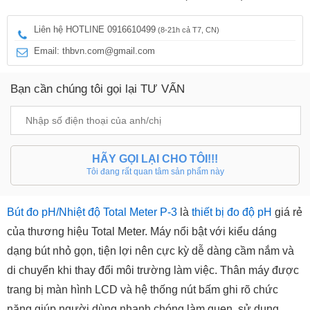
Liên hệ HOTLINE 0916610499
(8-21h cả T7, CN)
Email: thbvn.com@gmail.com
Bạn cần chúng tôi gọi lại TƯ VẤN
HÃY GỌI LẠI CHO TÔI!!!
Tôi đang rất quan tâm sản phẩm này
Bút đo pH/Nhiệt độ Total Meter P-3
là
thiết bị đo độ pH
giá rẻ
của thương hiệu Total Meter. Máy nổi bật với kiểu dáng
dạng bút nhỏ gọn, tiện lợi nên cực kỳ dễ dàng cầm nắm và
di chuyển khi thay đổi môi trường làm việc. Thân máy được
trang bị màn hình LCD và hệ thống nút bấm ghi rõ chức
năng giúp người dùng nhanh chóng làm quen, sử dụng