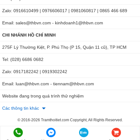
Tự động tắt nguồn: Sau 15 phút nếu không được sử
Zalo: 0916610499 | 0976606017 | 0981060817 | 0865 466 689
dụng
Email: sales@thbvn.com - kinhdoanh1@thbvn.com
Nguồn cấp: 1 pin 9V (006P)
Kích thước: 195x55x35 mm
CHI NHÁNH HỒ CHÍ MINH
Trọng lượng: khoảng 100g
275F Lý Thường Kiệt, P. Phú Thọ (P 15, Quận 11 cũ), TP HCM
Total Meter HT82 hiện đang được phân phối tại THB Việt
Tel: (028) 6686 0682
Nam với cam kết Chính Hãng - Giá Tốt. Để sở hữu sản
phẩm, quý khách hãy liên hệ ngay Hotline:
0904 810 817
Zalo: 0917182242 | 0919302242
(Hà Nội) - 0979 244 335 (Hồ Chí Minh)
để nhận ngay tư vấn
Email: luan@thbvn.com - tiennam@thbvn.com
chuyên sâu hoặc tìm mua tại một trong hai website sau:
Website đang trong quá trình thử nghiệm
https://thbvietnam.com/may-do-anh-sang-total-meter-
Các thông tin khác
ht82.html
https://maydochuyendung.com/may-do-cuong-do-anh-
© 2016-2026 Tramthoitiet.com Copyright, All Rights Reserved.
sang/chi-tiet/thiet-bi-do-anh-sang-ht82