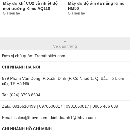
Máy đo khí CO2 và nhiệt độ
Máy đo độ ẩm đa năng Kimo
môi trường Kimo AQ110
HM50
Giá liên hệ
Giá liên hệ
Về đầu trang
Đơn vị chủ quản: Tramthoitiet.com
CHI NHÁNH HÀ NỘI
579 Phạm Văn Đồng, P. Xuân Đỉnh (P. Cổ Nhuế 1, Q. Bắc Từ Liêm
cũ), TP Hà Nội
Tel: (024) 3793 8604
Zalo: 0916610499 | 0976606017 | 0981060817 | 0865 466 689
Email: sales@thbvn.com - kinhdoanh1@thbvn.com
CHI NHÁNH HỒ CHÍ MINH