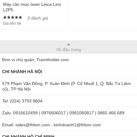
Máy cân mực laser Leica Lino
L2P5
0 đánh giá
Giá liên hệ
Về đầu trang
Đơn vị chủ quản: Tramthoitiet.com
CHI NHÁNH HÀ NỘI
579 Phạm Văn Đồng, P. Xuân Đỉnh (P. Cổ Nhuế 1, Q. Bắc Từ Liêm
cũ), TP Hà Nội
Tel: (024) 3793 8604
Zalo: 0916610499 | 0976606017 | 0981060817 | 0865 466 689
Email: sales@thbvn.com - kinhdoanh1@thbvn.com
CHI NHÁNH HỒ CHÍ MINH