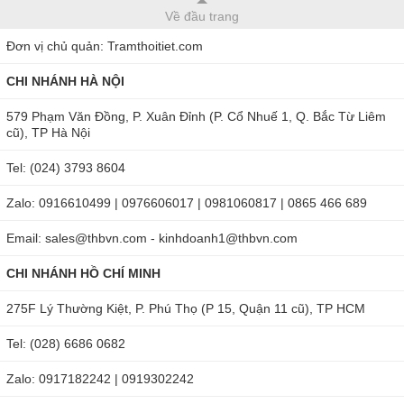
Về đầu trang
Đơn vị chủ quản: Tramthoitiet.com
CHI NHÁNH HÀ NỘI
579 Phạm Văn Đồng, P. Xuân Đỉnh (P. Cổ Nhuế 1, Q. Bắc Từ Liêm
cũ), TP Hà Nội
Tel: (024) 3793 8604
Zalo: 0916610499 | 0976606017 | 0981060817 | 0865 466 689
Email: sales@thbvn.com - kinhdoanh1@thbvn.com
CHI NHÁNH HỒ CHÍ MINH
275F Lý Thường Kiệt, P. Phú Thọ (P 15, Quận 11 cũ), TP HCM
Tel: (028) 6686 0682
Zalo: 0917182242 | 0919302242