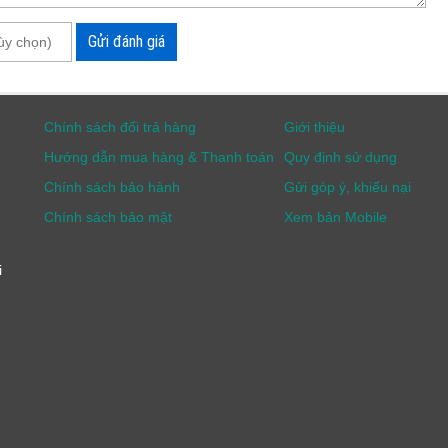
Gửi đánh giá
) um
Chính sách đổi trả hàng
Giới thiệu
Hướng dẫn mua hàng & Thanh toán
Quy định sử dụng
Chính sách bảo hành
Gửi góp ý, khiếu nại
Chính sách bảo mật
Xem bản Mobile
i
HB Việt Nam với cam kết Chính Hãng - Giá Tốt. Để sở hữu
 810 817 (Hà Nội) - 0979 244 335 (Hồ Chí Minh)
để nhận
ai website sau: