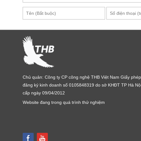
Tỷ lệ khoảng cách 16:1
Phát xạ điều chỉnh 0,1-1,0
Thời gian đáp ứng & Bước sóng 500ms & (8-14
Lặp lại ± 1 % hoặc ± 1 ℃
Độ phân giải 0,1 ℃ hoặc 0,1 ℉
Nhiệt độ lưu trữ -20-50 ℃ (-4-122 ℉ )
Nhiệt độ hoạt động 0-50 ℃ (32-122 ℉ )
Cài đặt báo nhiệt độ Cao / thấp
Chức năng lưu trữ dữ liệu
Chủ quản: Công ty CP công nghệ THB Việt Nam Giấy phép
đăng ký kinh doanh số 0105848319 do sở KHĐT TP Hà Nộ
Hai tia Laser định vị nguồn nhiệt
cấp ngày 09/04/2012
Tự động tắt khi không sử dụng
Website đang trong quá trình thử nghiệm
Báo Pin yếu
Total Meter DT8880 hiện đang được phân phối tại T
sản phẩm, quý khách hãy liên hệ ngay Hotline:
0904
ngay tư vấn chuyên sâu hoặc tìm mua tại một trong h