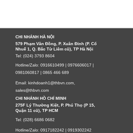
CHI NHÁNH HÀ NỘI
579 Phạm Văn Đồng, P. Xuân Đỉnh (P. Cổ
Nhuế 1, Q. Bắc Từ Liêm cũ), TP Hà Nội
Tel: (024) 3793 8604
Hotline/Zalo: 0916610499 | 0976606017 |
0981060817 | 0865 466 689
Email: kinhdoanh1@thbvn.com,
sales@thbvn.com
CHI NHÁNH HỒ CHÍ MINH
275F Lý Thường Kiệt, P. Phú Thọ (P 15,
Quận 11 cũ), TP HCM
Tel: (028) 6686 0682
Hotline/Zalo: 0917182242 | 0919302242