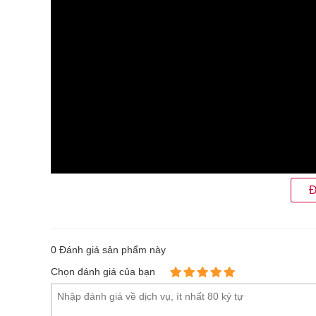
Đ
0
Đánh giá sản phẩm này
Thông số kỹ thuật Súng đo nhiệt độ hồ
Chọn đánh giá của bạn
Nhiệt độ phạm vi -50 ℃ ~ 880 ℃
Độ chính xác ± 2 hoặc 2 ℃