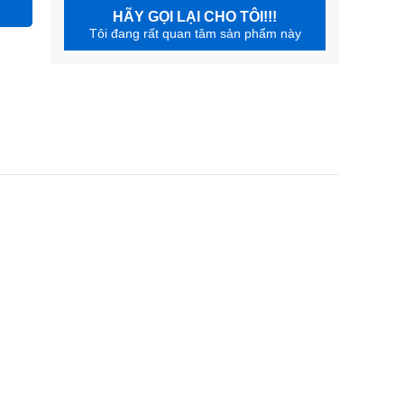
HÃY GỌI LẠI CHO TÔI!!!
Tôi đang rất quan tâm sản phẩm này