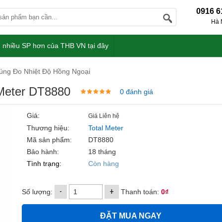
0916 6
Hà 
 nhiều SP hơn của THB VN tại đây
úng Đo Nhiệt Độ Hồng Ngoại
 Meter DT8880
0 đánh giá
Giá:
Giá Liên hệ
Thương hiệu:
Total Meter
Mã sản phẩm:
DT8880
Bảo hành:
18 tháng
Tình trạng:
Còn hàng
-
+
Số lượng:
Thanh toán:
0₫
ĐẶT MUA NGAY