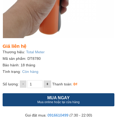
Giá liên hệ
Thương hiệu:
Total Meter
Mã sản phẩm: DT8780
Bảo hành: 18 tháng
Tình trạng:
Còn hàng
-
+
Số lượng:
Thanh toán:
0₫
MUA NGAY
Mua online hoặc tại cửa hàng
Gọi đặt mua:
0916610499
(7:30 - 22:00)