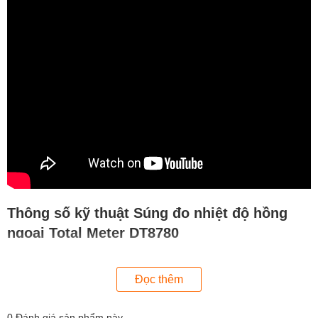
Thông số kỹ thuật Súng đo nhiệt độ hồng
ngoại Total Meter DT8780
Mã sản phẩm: DT8780
Đọc thêm
Nhiệt độ: -50 ℃ ~ 780 ℃ (-58 ℉~ 1436 ℉ )
Độ chính xác: ± 2 hoặc 2 ℃
0
Đánh giá sản phẩm này