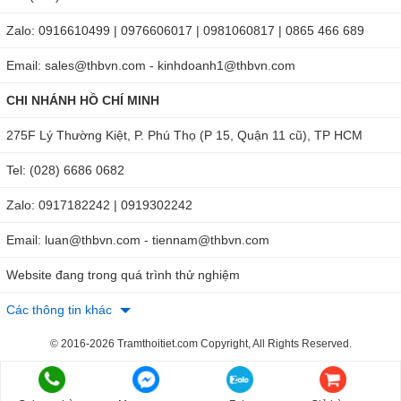
total-meter-dt8780.html
Zalo: 0916610499 | 0976606017 | 0981060817 | 0865 466 689
Email: sales@thbvn.com - kinhdoanh1@thbvn.com
CHI NHÁNH HỒ CHÍ MINH
275F Lý Thường Kiệt, P. Phú Thọ (P 15, Quận 11 cũ), TP HCM
Tel: (028) 6686 0682
Zalo: 0917182242 | 0919302242
Email: luan@thbvn.com - tiennam@thbvn.com
Website đang trong quá trình thử nghiệm
Các thông tin khác
© 2016-2026 Tramthoitiet.com Copyright, All Rights Reserved.