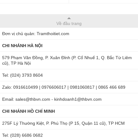
Về đầu trang
Đơn vị chủ quản: Tramthoitiet.com
CHI NHÁNH HÀ NỘI
579 Phạm Văn Đồng, P. Xuân Đỉnh (P. Cổ Nhuế 1, Q. Bắc Từ Liêm
cũ), TP Hà Nội
Tel: (024) 3793 8604
Zalo: 0916610499 | 0976606017 | 0981060817 | 0865 466 689
Email: sales@thbvn.com - kinhdoanh1@thbvn.com
CHI NHÁNH HỒ CHÍ MINH
275F Lý Thường Kiệt, P. Phú Thọ (P 15, Quận 11 cũ), TP HCM
Tel: (028) 6686 0682