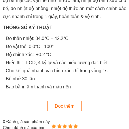
độ bề mặt các vật thể như: nước tắm, nhiệt độ bình sửa cho
bé, đo nhiệt độ phòng, nhiệt độ thức ăn một cách chính xác
cực nhanh chỉ trong 1 giây, hoàn toàn & vệ sinh.
THÔNG SỐ KỸ THUẬT
Đo thân nhiệt: 34.0°C – 42.2°C
Đo vật thể: 0.0°C –100°
Độ chính xác: ±0.2 °C
Hiển thị: LCD, 4 ký tự và các biểu tượng đặc biệt
Cho kết quả nhanh và chính xác chỉ trong vòng 1s
Bộ nhớ 30 lần
Báo bằng âm thanh và màu nền
Đầu dò có đèn chiếu sáng
Đọc thêm
0
Đánh giá sản phẩm này
Chọn đánh giá của bạn