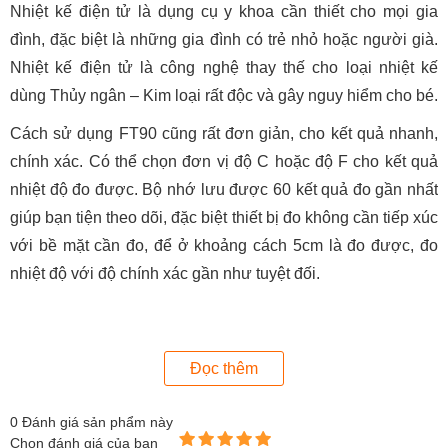
Nhiệt kế điện tử là dụng cụ y khoa cần thiết cho mọi gia
đình, đặc biệt là những gia đình có trẻ nhỏ hoặc người già.
Nhiệt kế điện tử là công nghệ thay thế cho loại nhiệt kế
dùng Thủy ngân – Kim loại rất độc và gây nguy hiểm cho bé.
Cách sử dụng FT90 cũng rất đơn giản, cho kết quả nhanh,
chính xác. Có thể chọn đơn vị độ C hoặc độ F cho kết quả
nhiệt độ đo được. Bộ nhớ lưu được 60 kết quả đo gần nhất
giúp bạn tiện theo dõi, đặc biệt thiết bị đo không cần tiếp xúc
với bề mặt cần đo, để ở khoảng cách 5cm là đo được, đo
nhiệt độ với độ chính xác gần như tuyệt đối.
Nhiệt kế điện tử Beurer FT90 có các tính năng sau:
Đọc thêm
- Nhiệt kế đo đa điểm, không cần tiếp xúc với công nghệ
cảm biến hồng ngoại.
0
Đánh giá sản phẩm này
Chọn đánh giá của bạn