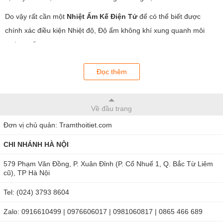
Do vậy rất cần một
Nhiệt Ẩm Kế Điện Tử
để có thể biết được
chính xác điều kiện Nhiệt độ, Độ ẩm không khí xung quanh môi
trường sống
Nhiệt ẩm kế điện tử
do THB nhập khẩu & phân phối sử dụng công
Đọc thêm
nghệ tiên tiến nhất để xác định Nhiệt độ, Độ ẩm của không khí cả
trong nhà lẫn ngoài trời.
Về đầu trang
Ứng dụng Nhiệt kế, ẩm kế điện tử:
Dùng để theo dõi và ghi nhiệt
độ và báo độ ẩm trong các gia đình, văn phòng, tòa nhà, trường
Đơn vị chủ quản: Tramthoitiet.com
học, nhà máy, bệnh viện, khách sạn, kho hàng, khu vận hành máy
CHI NHÁNH HÀ NỘI
móc điện tử công nghệ cao ...
579 Phạm Văn Đồng, P. Xuân Đỉnh (P. Cổ Nhuế 1, Q. Bắc Từ Liêm
Có 2 loại
Ẩm Nhiệt Kế
: Nhiệt ẩm kế chỉ dùng trong nhà và Nhiệt
cũ), TP Hà Nội
ẩm kế đo cả trong nhà lẫn ngoài trời thông qua một cảm biết (Cảm
Tel: (024) 3793 8604
biến này có thể dùng dây hoặc không dây)
Zalo: 0916610499 | 0976606017 | 0981060817 | 0865 466 689
Tìm đại lý bán hàng trên toàn quốc liên hệ: Mr Nam - 0902 148