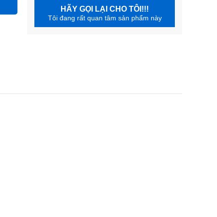
HÃY GỌI LẠI CHO TÔI!!!
Tôi đang rất quan tâm sản phẩm này