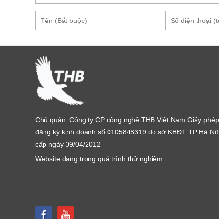
Máy đo tốc độ, lư
Chủ quản: Công ty CP công nghệ THB Việt Nam Giấy phép
Thông số kỹ thuật Máy đo tốc độ lưu l
đăng ký kinh doanh số 0105848319 do sở KHĐT TP Hà Nộ
cấp ngày 09/04/2012
Tính năng : Đo gió, đo lưu lượng, nhiệt độ
Website đang trong quá trình thử nghiệm
Dạng cảm biến: Dạng cánh quạt
Dải đo tốc độ: 0.2 - 30m / s
Độ chính xác: ± 1,5%
Đo nhiệt độ không khí : Phạm vi đo nhiệt độ: -20 