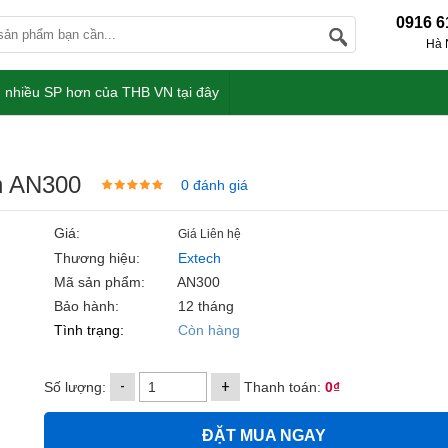
0916 6
Hà 
 nhiều SP hơn của THB VN tại đây
ch AN300
0 đánh giá
Giá:
Giá Liên hệ
Thương hiệu:
Extech
Mã sản phẩm:
AN300
Bảo hành:
12 tháng
Tình trạng:
Còn hàng
-
+
Số lượng:
Thanh toán:
0₫
ĐẶT MUA NGAY