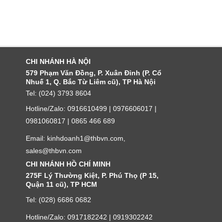
CHI NHÁNH HÀ NỘI
579 Phạm Văn Đồng, P. Xuân Đỉnh (P. Cổ
Nhuế 1, Q. Bắc Từ Liêm cũ), TP Hà Nội
Tel: (024) 3793 8604
Hotline/Zalo: 0916610499 | 0976606017 |
0981060817 | 0865 466 689
Email: kinhdoanh1@thbvn.com,
sales@thbvn.com
CHI NHÁNH HỒ CHÍ MINH
275F Lý Thường Kiệt, P. Phú Thọ (P 15,
Quận 11 cũ), TP HCM
Tel: (028) 6686 0682
Hotline/Zalo: 0917182242 | 0919302242