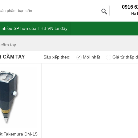
0916 6
Hà 
 nhiều SP hơn của THB VN tại đây
 cầm tay
H CẦM TAY
Sắp xếp theo:
Mới nhất
Giá từ thấp 
✓
ất Takemura DM-15