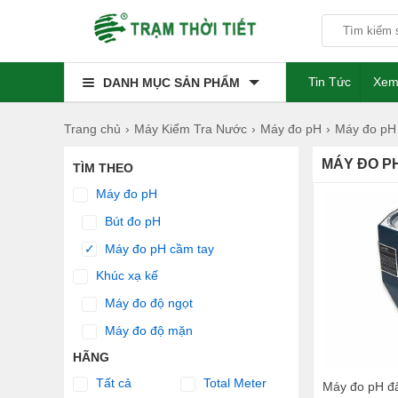
Tin Tức
Xem
DANH MỤC SẢN PHẨM
Trang chủ
Máy Kiểm Tra Nước
Máy đo pH
Máy đo pH
MÁY ĐO P
TÌM THEO
Máy đo pH
Bút đo pH
Máy đo pH cầm tay
✓
Khúc xạ kế
Máy đo độ ngọt
Máy đo độ mặn
HÃNG
Tất cả
Total Meter
Máy đo pH đ