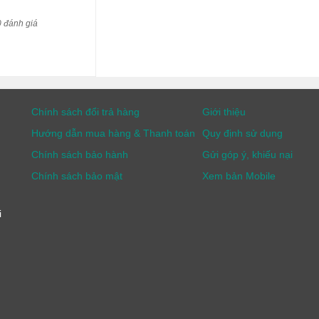
0 đánh giá
Chính sách đổi trả hàng
Giới thiệu
Hướng dẫn mua hàng & Thanh toán
Quy định sử dụng
Chính sách bảo hành
Gửi góp ý, khiếu nại
Chính sách bảo mật
Xem bản Mobile
i