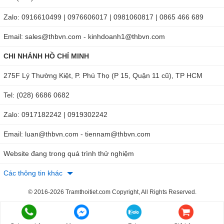
Kích thước:148 x 34.4 x 19 mm
Zalo: 0916610499 | 0976606017 | 0981060817 | 0865 466 689
Để nhận tư vấn chuyên sâu và báo giá cạnh tranh về máy
đo nhiệt độ Testo 826-T4 ngay lập tức, hãy liên hệ với
Email: sales@thbvn.com - kinhdoanh1@thbvn.com
chúng tôi qua
Hotline: 0904 810 817 ở Hà Nội và 0979 244
CHI NHÁNH HỒ CHÍ MINH
335 ở Hồ Chí Minh
. Bạn có thể an tâm về sự uy tín, chính
hãng, giải đáp nhiệt tình và bảo hành sản phẩm khi đặt tại
275F Lý Thường Kiệt, P. Phú Thọ (P 15, Quận 11 cũ), TP HCM
THB Việt Nam theo một trong hai website sau:
Tel: (028) 6686 0682
https://thbvietnam.com/may-do-nhiet-do-testo-826-t4.html
Zalo: 0917182242 | 0919302242
https://maydochuyendung.com/may-do-nhiet-do/chi-
Email: luan@thbvn.com - tiennam@thbvn.com
tiet/may-do-nhiet-do-testo-826-t4
Website đang trong quá trình thử nghiệm
Các thông tin khác
© 2016-2026 Tramthoitiet.com Copyright, All Rights Reserved.