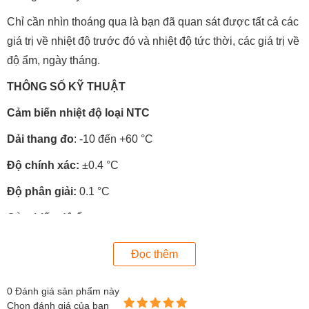
Chỉ cần nhìn thoáng qua là bạn đã quan sát được tất cả các
giá trị về nhiệt độ trước đó và nhiệt độ tức thời, các giá trị về
độ ẩm, ngày tháng.
THÔNG SỐ KỸ THUẬT
Cảm biến nhiệt độ loại NTC
Dải thang đo
: -10 đến +60 °C
Độ chính xác:
±0.4 °C
Độ phân giải:
0.1 °C
Cảm biến độ ẩm
Dải thang đo:
0 đến 100 %RH
Đọc thêm
Độ chính xác:
±2 %RH tại +25 °C (10 … 90 %RH), ±3 %RH
(dải đo còn lại)
0
Đánh giá sản phẩm này
Chọn đánh giá của bạn