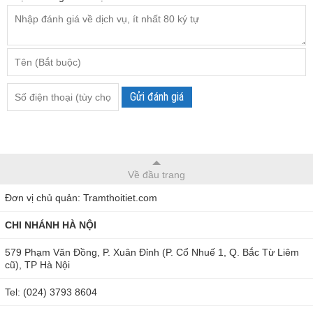
Độ phân giải
: 0.1 %RH
Nhiệt độ bảoquản:
-20 đến +60 °C
Nhiệt độ làm việc:
-10 đến +60 °C
Kích thước:
185 x 105 x 36 mm
Gửi đánh giá
Về đầu trang
Đơn vị chủ quản: Tramthoitiet.com
CHI NHÁNH HÀ NỘI
579 Phạm Văn Đồng, P. Xuân Đỉnh (P. Cổ Nhuế 1, Q. Bắc Từ Liêm
cũ), TP Hà Nội
Tel: (024) 3793 8604