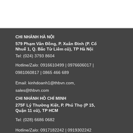
CHI NHÁNH HÀ NỘI
579 Phạm Văn Đồng, P. Xuân Đỉnh (P. Cổ
Nhuế 1, Q. Bắc Từ Liêm cũ), TP Hà Nội
Tel: (024) 3793 8604
Hotline/Zalo: 0916610499 | 0976606017 |
0981060817 | 0865 466 689
Email: kinhdoanh1@thbvn.com,
sales@thbvn.com
CHI NHÁNH HỒ CHÍ MINH
275F Lý Thường Kiệt, P. Phú Thọ (P 15,
Quận 11 cũ), TP HCM
Tel: (028) 6686 0682
Hotline/Zalo: 0917182242 | 0919302242