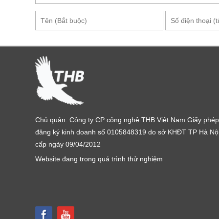
Máy đo kh
Thông số kỹ thuật Máy đo khí thải Test
Kiểu đo: Khuếch tán
Phạm vi nhiệt độ, độ ẩm: Nhiệt độ hoạt động: -5
Nhiệt độ bảo quản: -20 đến + 50 ° C
Chứng nhận:
- Chứng nhận cho O2, CO2, CO, NO, NOlow, °C, 
Chủ quản: Công ty CP công nghệ THB Việt Nam Giấy phép
- Tiêu chuẩn EN/ chứng nhận TÜV
đăng ký kinh doanh số 0105848319 do sở KHĐT TP Hà Nộ
Kích thước: 283x103x65mm
cấp ngày 09/04/2012
Lớp bảo vệ: IP40
Website đang trong quá trình thử nghiệm
Kích thước hiển thị: 160x240 pixel
Chức năng hiển thị: Hiển thị đồ họa
Cung cấp năng lượng: Bộ pin 3.7 V / 2.4 Ah, Bộ 
Nhiên liệu do người sử dụng xác định 10 nhiên 