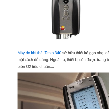
Máy đo khí thải Testo 340
sở hữu thiết kế gọn nhẹ, dễ
một cách dễ dàng. Ngoài ra, thiết bị còn được trang b
biến O2 tiêu chuẩn,...