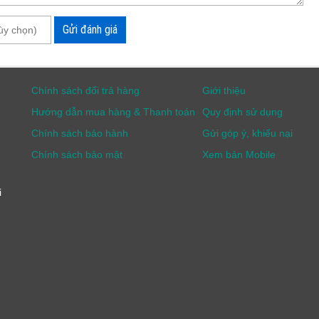
í thải Testo 340
Gửi đánh giá
o 340
Chính sách đổi trả hàng
Giới thiệu
 đến +50oC
Hướng dẫn mua hàng & Thanh toán
Quy định sử dụng
Chính sách bảo hành
Gửi góp ý, khiếu nại
Chính sách bảo mật
Xem bản Mobile
hPa theo tiêu chuẩn EN 50379 standard, Part 2.
i
phận mạng 6.3 V / 2 A
liệu do người sử dụng xác định bao gồm Kiểm tra khí làm