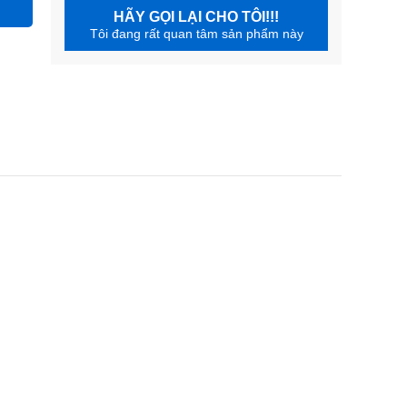
HÃY GỌI LẠI CHO TÔI!!!
Tôi đang rất quan tâm sản phẩm này