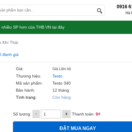
0916 6
Hà 
 nhiều SP hơn của THB VN tại đây
 Khí Thải
0 đánh giá
Giá:
Giá Liên hệ
Thương hiệu:
Testo
Mã sản phẩm:
Testo 340
Bảo hành:
12 tháng
Tình trạng:
Còn hàng
-
+
Số lượng:
Thanh toán:
0₫
ĐẶT MUA NGAY