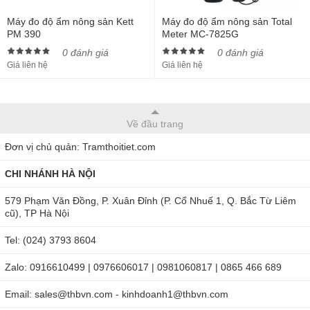
Máy đo độ ẩm nông sản Kett
Máy đo độ ẩm nông sản Total
PM 390
Meter MC-7825G
0 đánh giá
0 đánh giá
Giá liên hệ
Giá liên hệ
Về đầu trang
Đơn vị chủ quản: Tramthoitiet.com
CHI NHÁNH HÀ NỘI
579 Phạm Văn Đồng, P. Xuân Đỉnh (P. Cổ Nhuế 1, Q. Bắc Từ Liêm
cũ), TP Hà Nội
Tel: (024) 3793 8604
Zalo: 0916610499 | 0976606017 | 0981060817 | 0865 466 689
Email: sales@thbvn.com - kinhdoanh1@thbvn.com