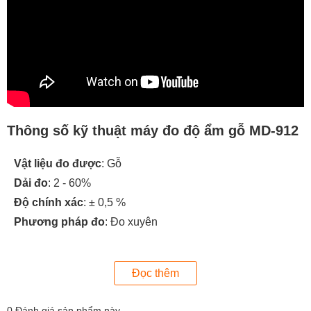
Thông số kỹ thuật máy đo độ ẩm gỗ MD-912
Vật liệu đo được
: Gỗ
Dải đo
: 2 - 60%
Độ chính xác
: ± 0,5 %
Phương pháp đo
: Đo xuyên
Màn hình
: LCD
Nguồn điện
: pin 9V
Đọc thêm
Kích thước
: 130 x 64 x 32 (mm)
Để nhận tư vấn chuyên sâu và báo giá cạnh tranh về máy
0
Đánh giá sản phẩm này