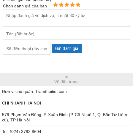
Chọn đánh giá của bạn
đo độ ẩm gỗ MD-912 ngay lập tức, hãy liên hệ với chúng tôi
qua
Hotline: 0904 810 817 ở Hà Nội và 0979 244 335 ở Hồ
Chí Minh
. Bạn có thể an tâm về sự uy tín, chính hãng, giải
đáp nhiệt tình và bảo hành sản phẩm khi đặt tại THB Việt
Nam theo một trong hai website sau:
Gửi đánh giá
https://thbvietnam.com/may-do-do-am-go-md-912.html
https://maydochuyendung.com/may-do-do-am/chi-
tiet/may-do-do-am-go-md-912-914
Về đầu trang
Đơn vị chủ quản: Tramthoitiet.com
CHI NHÁNH HÀ NỘI
579 Phạm Văn Đồng, P. Xuân Đỉnh (P. Cổ Nhuế 1, Q. Bắc Từ Liêm
cũ), TP Hà Nội
Tel: (024) 3793 8604