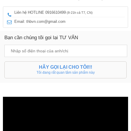
Liên hệ HOTLINE 0916610499
(8-21h cả T7, CN)
Email: thbvn.com@gmail.com
Bạn cần chúng tôi gọi lại TƯ VẤN
HÃY GỌI LẠI CHO TÔI!!!
Tôi đang rất quan tâm sản phẩm này