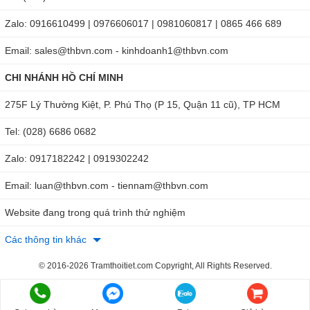
laser/chi-tiet/may-can-muc-laser-bosch-gcl-25
Zalo: 0916610499 | 0976606017 | 0981060817 | 0865 466 689
https://maykhoanbosch.net/may-can-bang-laser-
bosch/may-can-muc-laser-bosch-gcl-25.html
Email: sales@thbvn.com - kinhdoanh1@thbvn.com
CHI NHÁNH HỒ CHÍ MINH
275F Lý Thường Kiệt, P. Phú Thọ (P 15, Quận 11 cũ), TP HCM
Tel: (028) 6686 0682
Zalo: 0917182242 | 0919302242
Email: luan@thbvn.com - tiennam@thbvn.com
Website đang trong quá trình thử nghiệm
Các thông tin khác
© 2016-2026 Tramthoitiet.com Copyright, All Rights Reserved.