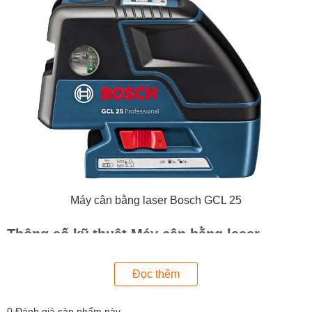
Máy cân bằng laser Bosch GCL 25
Thông số kỹ thuật Máy cân bằng laser
Bosch GCL 25
Đọc thêm
Mô hình (số lượng tia): 2 tia
Loại tia Laser: 2
0
Đánh giá sản phẩm này