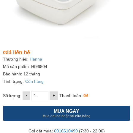
Giá liên hệ
Thương hiệu:
Hanna
Mã sản phẩm: HI96804
Bảo hành: 12 tháng
Tình trạng:
Còn hàng
-
+
Số lượng:
Thanh toán:
0₫
MUA NGAY
Mua online hoặc tại cửa hàng
Gọi đặt mua:
0916610499
(7:30 - 22:00)