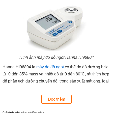
Hình ảnh máy đo độ ngọt Hanna HI96804
Hanna HI96804 là
máy đo độ ngọt
có thể đo độ đường brix
từ 0 đến 85% mass và nhiệt độ từ 0 đến 80°C, rất thích hợp
để phân tích đường chuyển đổi trong sản xuất mật ong, loại
mứt hoặc tác hợp chất sucrose. Các kết quả đo của máy có
độ chính xác cao tương ứng ±0.2% mass; ±0.3 °C, mang
Đọc thêm
đến độ tin cậy cao cho người dùng.
Thông số kỹ thuật của khúc xạ kế đo độ đường Hanna
0
Đánh giá sản phẩm này