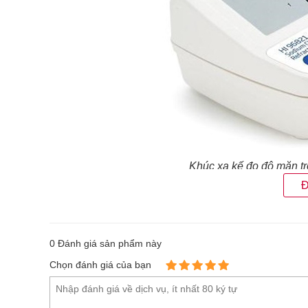
Khúc xạ kế đo độ mặn 
Đ
Được thiết kế nhỏ gọn, chắc chắn, với khoang chứa 
dàng vệ sinh và sử dụng. Hanna HI96821 là
máy đo
nhiệt độ trong dải từ 0°C đến 80°C, đảm bảo độ chính
0
Đánh giá sản phẩm này
Máy có thể đo độ mặn trong các mẫu thực phẩm như sa
Chọn đánh giá của bạn
cho các ngành sản xuất thực phẩm. Với thiết kế bền
tưởng cho các phép đo độ mặn chính xác trong thực