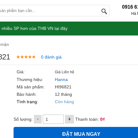
0916 6
Hà 
 nhiều SP hơn của THB VN tại đây
 mặn
821
0 đánh giá
Giá:
Giá Liên hệ
Thương hiệu:
Hanna
Mã sản phẩm:
HI96821
Bảo hành:
12 tháng
Tình trạng:
Còn hàng
-
+
Số lượng:
Thanh toán:
0₫
ĐẶT MUA NGAY