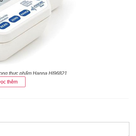
trong thực phẩm Hanna HI96821
ọc thêm
mẫu bằng thép không gỉ và lăng kính thủy tinh, HI96821 dễ
 độ mặn Hanna
được tích hợp cảm biến nhiệt độ tự động bù
 xác của kết quả đo.
lad, pho mát, đồ gia vị, và các sản phẩm từ sữa, lý tưởng
 bỉ, khúc xạ kế Hanna HI96821 là
máy đo độ mặn điện tử
lý
 phẩm và môi trường.