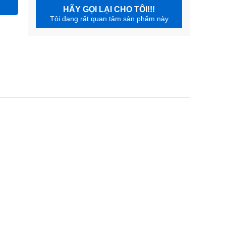
HÃY GỌI LẠI CHO TÔI!!!
Tôi đang rất quan tâm sản phẩm này