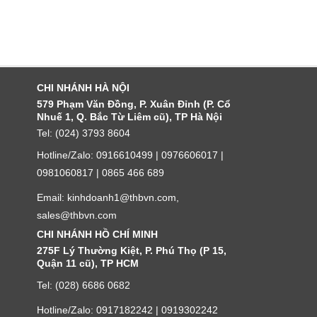
CHI NHÁNH HÀ NỘI
579 Phạm Văn Đồng, P. Xuân Đỉnh (P. Cổ
Nhuế 1, Q. Bắc Từ Liêm cũ), TP Hà Nội
Tel: (024) 3793 8604
Hotline/Zalo: 0916610499 | 0976606017 |
0981060817 | 0865 466 689
Email: kinhdoanh1@thbvn.com,
sales@thbvn.com
CHI NHÁNH HỒ CHÍ MINH
275F Lý Thường Kiệt, P. Phú Thọ (P 15,
Quận 11 cũ), TP HCM
Tel: (028) 6686 0682
Hotline/Zalo: 0917182242 | 0919302242