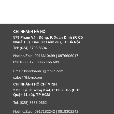
CHI NHÁNH HÀ NỘI
579 Phạm Văn Đồng, P. Xuân Đỉnh (P. Cổ
Nhuế 1, Q. Bắc Từ Liêm cũ), TP Hà Nội
Tel: (024) 3793 8604
Hotline/Zalo: 0916610499 | 0976606017 |
0981060817 | 0865 466 689
Email: kinhdoanh1@thbvn.com,
sales@thbvn.com
CHI NHÁNH HỒ CHÍ MINH
275F Lý Thường Kiệt, P. Phú Thọ (P 15,
Quận 11 cũ), TP HCM
Tel: (028) 6686 0682
Hotline/Zalo: 0917182242 | 0919302242