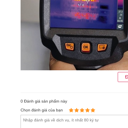
Đ
Camera nhiệt Testo 868
0
Đánh giá sản phẩm này
Thông số kỹ thuật Camera nhiệt Testo 
Chọn đánh giá của bạn
Phạm vi đo: 7.5 đến 14 µm