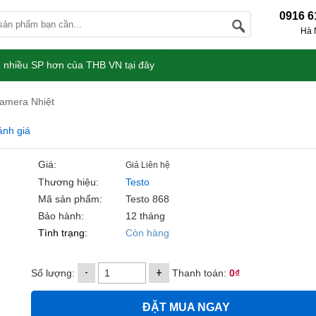
0916 6
Hà 
 nhiều SP hơn của THB VN tại đây
amera Nhiệt
ánh giá
Giá:
Giá Liên hệ
Thương hiệu:
Testo
Mã sản phẩm:
Testo 868
Bảo hành:
12 tháng
Tình trạng:
Còn hàng
-
+
Số lượng:
Thanh toán:
0₫
ĐẶT MUA NGAY