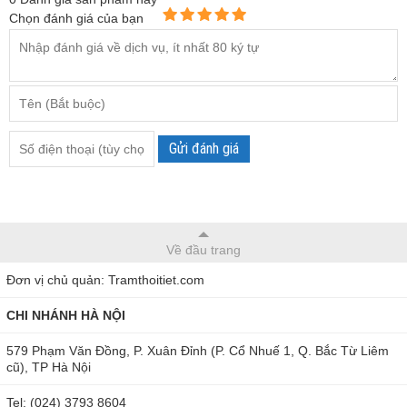
Chọn đánh giá của bạn
Gửi đánh giá
Về đầu trang
Đơn vị chủ quản: Tramthoitiet.com
Bút đo pH/Nhiệt độ Hanna HI98108 đa năng
CHI NHÁNH HÀ NỘI
Hanna HI98108 là
bút đo pH cầm tay
có thiết kế chắc chắn,
579 Phạm Văn Đồng, P. Xuân Đỉnh (P. Cổ Nhuế 1, Q. Bắc Từ Liêm
nhỏ gọn giúp người dùng dễ dàng cầm nắm và thao tác khi
cũ), TP Hà Nội
sử dụng. Máy sử dụng điện cực pH sử dụng cell tham chiếu
Tel: (024) 3793 8604