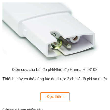
Điện cực của bút đo pH/Nhiệt độ Hanna HI98108
Thiết bị này có thể cùng lúc đo được 2 chỉ số độ pH và nhiệt
độ trong nước với dải đo tương ứng 0.00 - 14.00 pH; 0.0 -
50.0°C. Máy cho kết quả đo có độ chính cao, sai số chỉ ±0.1
Đọc thêm
pH; ±0.5°C. Nhờ vậy, người dùng có thế tin tưởng vào khả
năng hoạt động của máy.
0
Đánh giá sản phẩm này