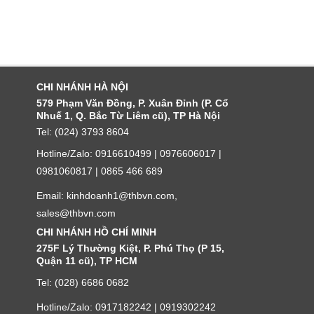
CHI NHÁNH HÀ NỘI
579 Phạm Văn Đồng, P. Xuân Đỉnh (P. Cổ
Nhuế 1, Q. Bắc Từ Liêm cũ), TP Hà Nội
Tel: (024) 3793 8604
Hotline/Zalo: 0916610499 | 0976606017 |
0981060817 | 0865 466 689
Email: kinhdoanh1@thbvn.com,
sales@thbvn.com
CHI NHÁNH HỒ CHÍ MINH
275F Lý Thường Kiệt, P. Phú Thọ (P 15,
Quận 11 cũ), TP HCM
Tel: (028) 6686 0682
Hotline/Zalo: 0917182242 | 0919302242