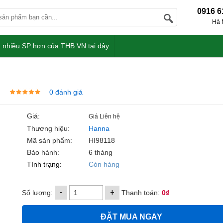
0916 6
Hà 
 nhiều SP hơn của THB VN tại đây
0 đánh giá
Giá:
Giá Liên hệ
Thương hiệu:
Hanna
Mã sản phẩm:
HI98118
Bảo hành:
6 tháng
Tình trạng:
Còn hàng
-
+
Số lượng:
Thanh toán:
0₫
ĐẶT MUA NGAY