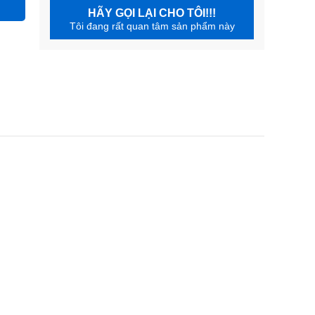
HÃY GỌI LẠI CHO TÔI!!!
Tôi đang rất quan tâm sản phẩm này