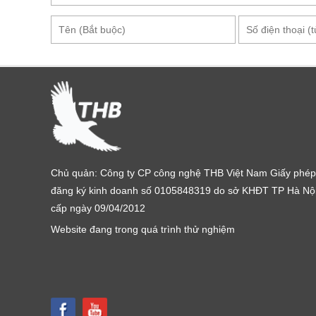
Bút đo pHNhi
Về thiết kế, Hanna HI98118 thuộc dòng
bút đo pH H
bỏ vào túi quần, túi xách mang đi rất thuận tiện. Vỏ
chống nước và chống va đập tốt. Thêm nữa, máy có 
nút bấm chức năng ON/OFF, CAL cho phép người dùng
Thông số kỹ thuật của bút đo pH Hanna HI98118:
Thang đo:
0.00 - 14.00 pH; 0.0 - 50.0°C (32.0 to
Độ phân giải
: 0.01 pH; 0.1 C / 0.1°F
Chủ quản: Công ty CP công nghệ THB Việt Nam Giấy phép
Độ chính xác
: ±0.1 pH; ±0.5°C / ±1.0°F
đăng ký kinh doanh số 0105848319 do sở KHĐT TP Hà Nộ
Hiệu chuẩn
: tự động, một hoặc hai điểm (pH 4.0
cấp ngày 09/04/2012
Hiệu chuẩn nhanh
: 1 điểm với dung dịch chuẩ
Website đang trong quá trình thử nghiệm
Bù nhiệt
: Tự động từ 0 đến 50°C
Pin
: 1 pin Lion CR2032
Môi trường
: 0 to 50°C (32 to 122°F); RH max 1
Kích thước
: 160 x 40 x 17 mm (6.3 x 1.6 x 0.7“)