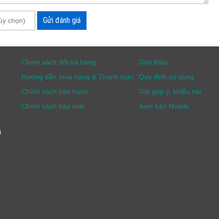
ệt Độ Hanna HI98118
Gửi đánh giá
anna
với hình dáng nhỏ gọn dạng bút, dễ dàng cầm tay và
 máy cũng được làm từ vật liệu cao cấp cho độ bền cao,
giao diện cực kỳ đơn giản với màn hình LCD khá nhỏ và 2
Chính sách đổi trả hàng
Giới thiệu
 thao tác sử dụng và theo dõi kết quả đo nhanh chóng.
Hướng dẫn mua hàng & Thanh toán
Quy định sử dụng
Chính sách bảo hành
Gửi góp ý, khiếu nại
 122.0°F)
Chính sách bảo mật
Xem bản Mobile
i
1, 7.01 và 10.01)
n nhanh HI50036
00%