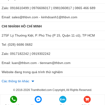
Nếu bạn muốn sở hữu bút đo pH Hanna HI98100 chính
Zalo: 0916610499 | 0976606017 | 0981060817 | 0865 466 689
hãng, hãy nhanh chóng liên hệ với THB Việt Nam
qua
Hotline: HN: 0904810817 - HCM: 0918132242
để
Email: sales@thbvn.com - kinhdoanh1@thbvn.com
được tư vấn và nhận báo giá cụ thể. Ngoài ra, bạn cũng có
CHI NHÁNH HỒ CHÍ MINH
thể đặt hàng trực tiếp theo link
275F Lý Thường Kiệt, P. Phú Thọ (P 15, Quận 11 cũ), TP HCM
sau:
https://thbvietnam.com/but-do-ph-checker-plus-
hi98100.html
để nhận được nhiều ưu đãi hấp dẫn.
Tel: (028) 6686 0682
Zalo: 0917182242 | 0919302242
Email: luan@thbvn.com - tiennam@thbvn.com
Website đang trong quá trình thử nghiệm
Các thông tin khác
© 2016-2026 Tramthoitiet.com Copyright, All Rights Reserved.