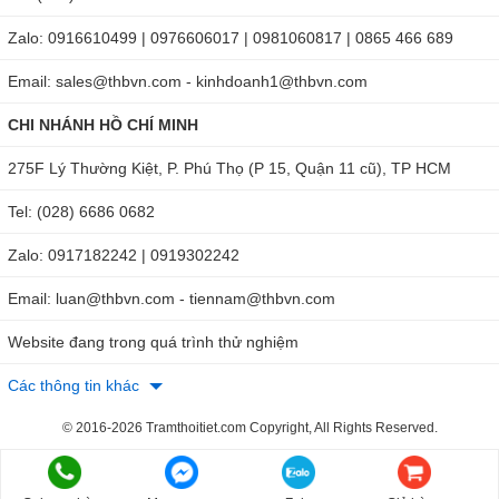
dung dịch hiệu chuẩn nhanh
Zalo: 0916610499 | 0976606017 | 0981060817 | 0865 466 689
Hiệu chuẩn pH: tự động, tại 1 hoặc 2 điểm với bộ đệm
Email: sales@thbvn.com - kinhdoanh1@thbvn.com
chuẩn (pH 4.01, 7.01,10.01); hiệu chuẩn 1 điểm với dung
dịch hiệu chuẩn nhanh
CHI NHÁNH HỒ CHÍ MINH
Nguồn sử dụng
: 4 pin 1.5V với thời lượng sử dụng lên
275F Lý Thường Kiệt, P. Phú Thọ (P 15, Quận 11 cũ), TP HCM
tới 100 giờ liên tục
Tel: (028) 6686 0682
Nếu có nhu cầu mua sắm bút đo Hanna HI98130 chính
Zalo: 0917182242 | 0919302242
hãng tại THB Việt Nam, bạn hãy liên hệ theo
số
Hotline: HN: 0904810817 - HCM: 0918132242
để nhận
Email: luan@thbvn.com - tiennam@thbvn.com
ngay tư vấn chuyên sâu hoặc mua trực tiếp qua đường
Website đang trong quá trình thử nghiệm
link:
https://thbvietnam.com/but-do-da-chi-tieu-hanna-
hi98131.html
.
Các thông tin khác
© 2016-2026 Tramthoitiet.com Copyright, All Rights Reserved.