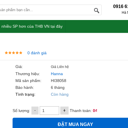
0916 6
Hà 
 nhiều SP hơn của THB VN tại đây
0 đánh giá
Giá:
Giá Liên hệ
Thương hiệu:
Hanna
Mã sản phẩm:
HI38058
Bảo hành:
6 tháng
Tình trạng:
Còn hàng
-
+
Số lượng:
Thanh toán:
0₫
ĐẶT MUA NGAY