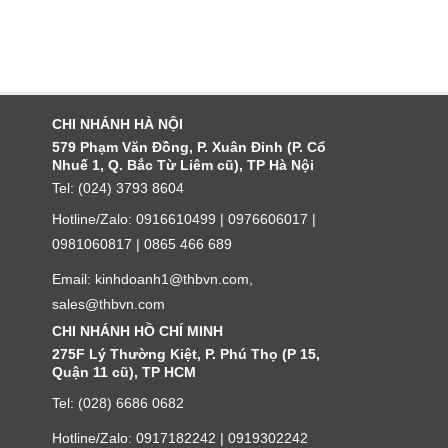
CHI NHÁNH HÀ NỘI
579 Phạm Văn Đồng, P. Xuân Đỉnh (P. Cổ
Nhuế 1, Q. Bắc Từ Liêm cũ), TP Hà Nội
Tel: (024) 3793 8604
Hotline/Zalo: 0916610499 | 0976606017 |
0981060817 | 0865 466 689
Email: kinhdoanh1@thbvn.com,
sales@thbvn.com
CHI NHÁNH HỒ CHÍ MINH
275F Lý Thường Kiệt, P. Phú Thọ (P 15,
Quận 11 cũ), TP HCM
Tel: (028) 6686 0682
Hotline/Zalo: 0917182242 | 0919302242