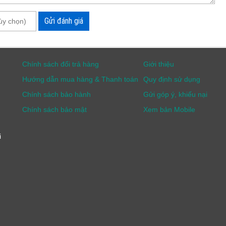
Gửi đánh giá
Chính sách đổi trả hàng
Giới thiệu
Hướng dẫn mua hàng & Thanh toán
Quy định sử dụng
Chính sách bảo hành
Gửi góp ý, khiếu nại
Chính sách bảo mật
Xem bản Mobile
i
its Hanna HI38058
0.0 pH, phù hợp với phạm vi pH phổ biến trong nhiều ứng
ảo độ chính xác tương đối cao trong quá trình đo. Nhờ sai
 xác vừa phải trong nhiều điều kiện khác nhau.