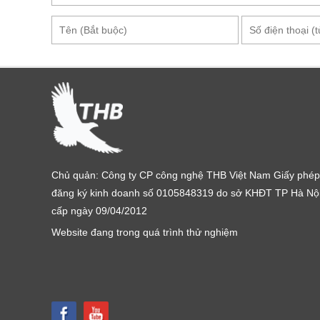
Chủ quản: Công ty CP công nghệ THB Việt Nam Giấy phép
đăng ký kinh doanh số 0105848319 do sở KHĐT TP Hà Nộ
cấp ngày 09/04/2012
Bộ Test K
Website đang trong quá trình thử nghiệm
Khoảng đo pH của bộ test này dao động từ 4.0 đến 1
dụng. Sai lệch tối thiểu của thiết bị là 0.5 pH, đảm b
số như vậy, người sử dụng có thể đo pH với độ chính