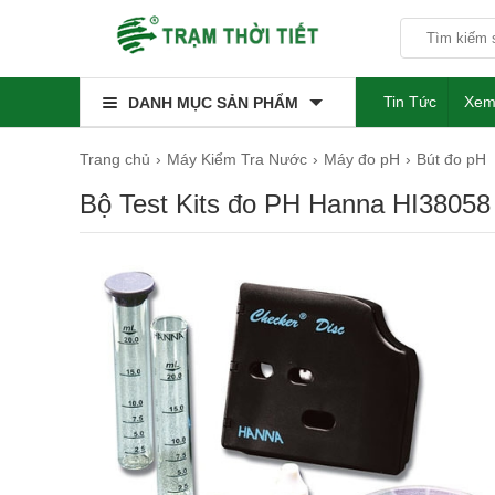
Tin Tức
Xem
DANH MỤC SẢN PHẨM
Trang chủ
Máy Kiểm Tra Nước
Máy đo pH
Bút đo pH
Bộ Test Kits đo PH Hanna HI38058