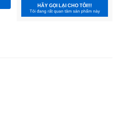
HÃY GỌI LẠI CHO TÔI!!!
Tôi đang rất quan tâm sản phẩm này