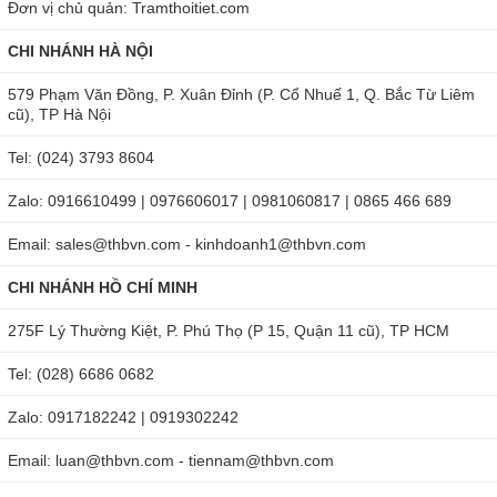
Đơn vị chủ quản: Tramthoitiet.com
CHI NHÁNH HÀ NỘI
579 Phạm Văn Đồng, P. Xuân Đỉnh (P. Cổ Nhuế 1, Q. Bắc Từ Liêm
cũ), TP Hà Nội
Tel: (024) 3793 8604
Zalo: 0916610499 | 0976606017 | 0981060817 | 0865 466 689
Email: sales@thbvn.com - kinhdoanh1@thbvn.com
CHI NHÁNH HỒ CHÍ MINH
275F Lý Thường Kiệt, P. Phú Thọ (P 15, Quận 11 cũ), TP HCM
Tel: (028) 6686 0682
Zalo: 0917182242 | 0919302242
Email: luan@thbvn.com - tiennam@thbvn.com