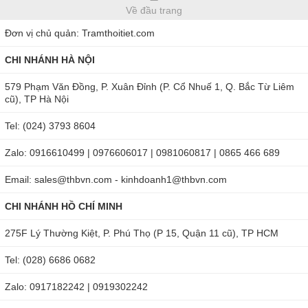
Về đầu trang
Đơn vị chủ quản: Tramthoitiet.com
CHI NHÁNH HÀ NỘI
579 Phạm Văn Đồng, P. Xuân Đỉnh (P. Cổ Nhuế 1, Q. Bắc Từ Liêm
cũ), TP Hà Nội
Tel: (024) 3793 8604
Zalo: 0916610499 | 0976606017 | 0981060817 | 0865 466 689
Email: sales@thbvn.com - kinhdoanh1@thbvn.com
CHI NHÁNH HỒ CHÍ MINH
275F Lý Thường Kiệt, P. Phú Thọ (P 15, Quận 11 cũ), TP HCM
Tel: (028) 6686 0682
Zalo: 0917182242 | 0919302242