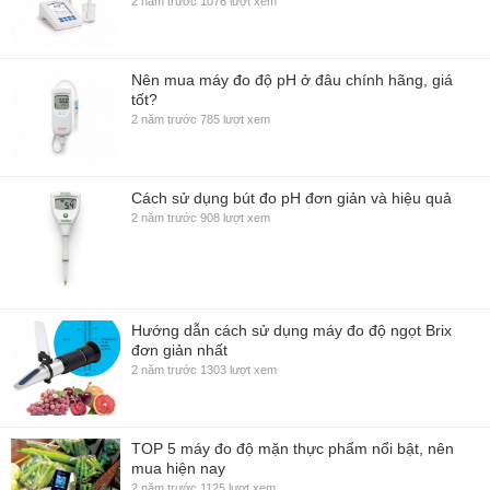
2 năm trước
1076 lượt xem
Nên mua máy đo độ pH ở đâu chính hãng, giá
tốt?
2 năm trước
785 lượt xem
Cách sử dụng bút đo pH đơn giản và hiệu quả
2 năm trước
908 lượt xem
Hướng dẫn cách sử dụng máy đo độ ngọt Brix
đơn giản nhất
2 năm trước
1303 lượt xem
TOP 5 máy đo độ mặn thực phẩm nổi bật, nên
mua hiện nay
2 năm trước
1125 lượt xem