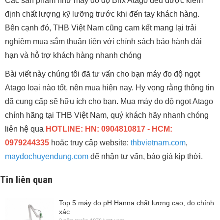
Các sản phẩm như máy đo độ Brix Atago đều được kiểm
định chất lượng kỹ lưỡng trước khi đến tay khách hàng.
Bên cạnh đó, THB Việt Nam cũng cam kết mang lại trải
nghiệm mua sắm thuận tiện với chính sách bảo hành dài
hạn và hỗ trợ khách hàng nhanh chóng
Bài viết này chúng tôi đã tư vấn cho bạn máy đo độ ngọt
Atago loại nào tốt, nên mua hiện nay. Hy vọng rằng thông tin
đã cung cấp sẽ hữu ích cho bạn. Mua máy đo độ ngọt Atago
chính hãng tại THB Việt Nam, quý khách hãy nhanh chóng
liên hệ qua
HOTLINE: HN: 0904810817 - HCM:
0979244335
hoặc truy cập website:
thbvietnam.com
,
maydochuyendung.com
để nhận tư vấn, báo giá kịp thời.
Tin liên quan
Top 5 máy đo pH Hanna chất lượng cao, đo chính
xác