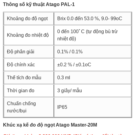
Thông số kỹ thuật Atago PAL-1
Khoảng đo độ ngọt
Brix 0.0 đến 53.0 %, 9.0- 99oC
0 đến 100ﾟC (tự động bù trừ
Khoảng đo nhiệt độ
nhiệt độ)
Độ phân giải
0.1% / 0.1%
Độ chính xác
±0.2 % / ±0.1oC
Thể tích đo mẫu
0.3 ml
Thời gian đo
3 giây/ mẫu
Chuẩn chống
IP65
nước/bụi
Khúc xạ kế đo độ ngọt Atago Master-20M