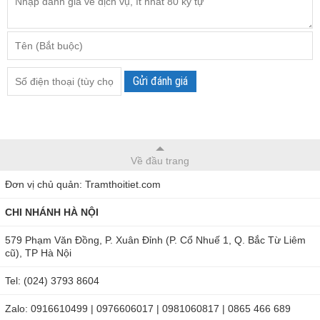
Gửi đánh giá
Về đầu trang
Đơn vị chủ quản: Tramthoitiet.com
CHI NHÁNH HÀ NỘI
579 Phạm Văn Đồng, P. Xuân Đỉnh (P. Cổ Nhuế 1, Q. Bắc Từ Liêm
cũ), TP Hà Nội
Tel: (024) 3793 8604
Zalo: 0916610499 | 0976606017 | 0981060817 | 0865 466 689