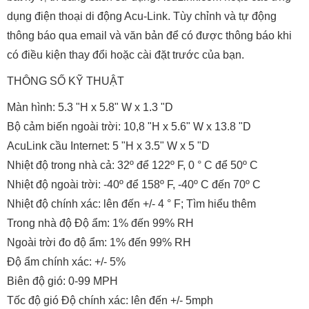
dụng điện thoại di động Acu-Link. Tùy chỉnh và tự động
thông báo qua email và văn bản để có được thông báo khi
có điều kiện thay đổi hoặc cài đặt trước của bạn.
THÔNG SỐ KỸ THUẬT
Màn hình: 5.3 "H x 5.8" W x 1.3 "D
Bộ cảm biến ngoài trời: 10,8 "H x 5.6" W x 13.8 "D
AcuLink cầu Internet: 5 "H x 3.5" W x 5 "D
Nhiệt độ trong nhà cả: 32º để 122º F, 0 ° C để 50º C
Nhiệt độ ngoài trời: -40º để 158º F, -40º C đến 70º C
Nhiệt độ chính xác: lên đến +/- 4 ° F; Tìm hiểu thêm
Trong nhà độ Độ ẩm: 1% đến 99% RH
Ngoài trời đo độ ẩm: 1% đến 99% RH
Độ ẩm chính xác: +/- 5%
Biên độ gió: 0-99 MPH
Tốc độ gió Độ chính xác: lên đến +/- 5mph