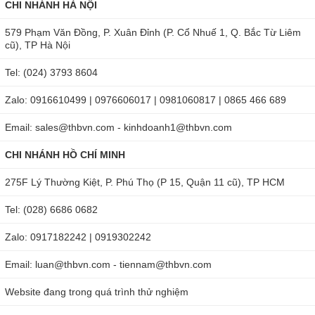
CHI NHÁNH HÀ NỘI
579 Phạm Văn Đồng, P. Xuân Đỉnh (P. Cổ Nhuế 1, Q. Bắc Từ Liêm
cũ), TP Hà Nội
Tel: (024) 3793 8604
Zalo: 0916610499 | 0976606017 | 0981060817 | 0865 466 689
Email: sales@thbvn.com - kinhdoanh1@thbvn.com
CHI NHÁNH HỒ CHÍ MINH
275F Lý Thường Kiệt, P. Phú Thọ (P 15, Quận 11 cũ), TP HCM
Tel: (028) 6686 0682
Zalo: 0917182242 | 0919302242
Email: luan@thbvn.com - tiennam@thbvn.com
Website đang trong quá trình thử nghiệm