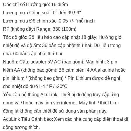
Các chỉ số Hướng gió: 16 điểm
Lượng mưa Công suất: 0 "đến 99.99"
Lượng mưa Độ chính xác: 0,05 +/- "mỗi inch
RF (không dây) Range: 330 (100m)
Tốc độ gió:: Số liệu báo cáo cập nhật 18 giây; Hướng gió,
nhiệt độ và độ ẩm: 36 bản cập nhật thứ hai; Dữ liệu trong
nhà: 60 bản cập nhật thứ hai
Nguồn: Cầu: adapter 5V AC (bao gồm); Màn hình: 3 pin
kiềm AA (không bao gồm); Bộ cảm biến: 4 AA alkaline hoặc
pin lithium * (không bao gồm) * Pin Lithium được đề nghị
cho nhiệt độ dưới -4 ° F / -20ºC
Yêu cầu hệ thống AcuLink: Thiết bị di động truy cập ứng
dụng và / hoặc máy tính với internet. Máy tính / thiết bị di
động là không cần thiết để sử dụng sản phẩm này.
AcuLink Tiêu Cảnh báo: Xem các nhà cung cấp điện thoại di
động tương thích.