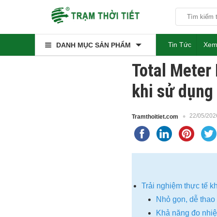
Tin Tức
Xem
DANH MỤC SẢN PHẨM
Total Meter
khi sử dụng
22/05/202
Tramthoitiet.com
Trải nghiệm thực tế k
Nhỏ gọn, dễ thao 
Khả năng đo nhiệ