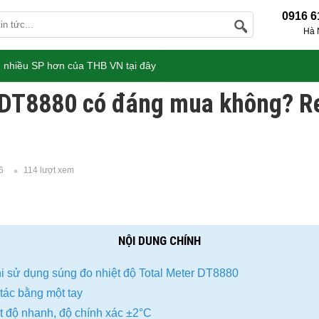
0916 6
Hà 
 nhiều SP hơn của THB VN tại đây
 DT8880 có đáng mua không? R
6
114 lượt xem
NỘI DUNG CHÍNH
hi sử dụng súng đo nhiệt độ Total Meter DT8880
tác bằng một tay
t độ nhanh, độ chính xác ±2°C