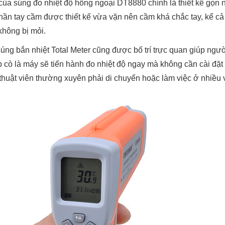
ủa súng đo nhiệt độ hồng ngoại DT8880 chính là thiết kế gọn n
ần tay cầm được thiết kế vừa vặn nên cầm khá chắc tay, kể cả 
không bị mỏi.
ng bắn nhiệt Total Meter cũng được bố trí trực quan giúp ngườ
p cò là máy sẽ tiến hành đo nhiệt độ ngay mà không cần cài đặt
thuật viên thường xuyên phải di chuyển hoặc làm việc ở nhiều vị