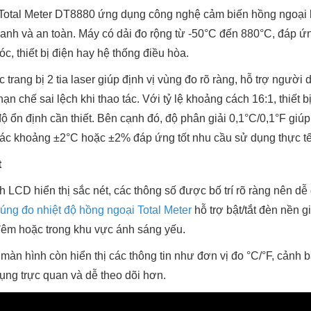
 Total Meter DT8880 ứng dụng công nghệ cảm biến hồng ngoại k
nhanh và an toàn. Máy có dải đo rộng từ -50°C đến 880°C, đáp ứn
c, thiết bị điện hay hệ thống điều hòa.
trang bị 2 tia laser giúp định vị vùng đo rõ ràng, hỗ trợ người
ạn chế sai lệch khi thao tác. Với tỷ lệ khoảng cách 16:1, thiết bị
ộ ổn định cần thiết. Bên cạnh đó, độ phân giải 0,1°C/0,1°F giúp h
 xác khoảng ±2°C hoặc ±2% đáp ứng tốt nhu cầu sử dụng thực tế
t
CD hiển thị sắc nét, các thông số được bố trí rõ ràng nên dễ 
úng đo nhiệt độ hồng ngoại Total Meter
hỗ trợ bật/tắt đèn nền 
đêm hoặc trong khu vực ánh sáng yếu.
màn hình còn hiển thị các thông tin như đơn vị đo °C/°F, cảnh b
dụng trực quan và dễ theo dõi hơn.