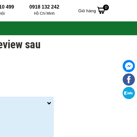
10 499
0918 132 242
0
Giỏ hàng
Nội
Hồ Chí Minh
eview sau