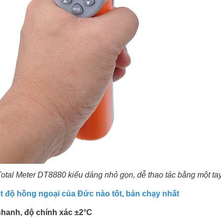
Total Meter DT8880 kiểu dáng nhỏ gọn, dễ thao tác bằng một ta
t độ hồng ngoại của Đức nào tốt, bán chạy nhất
nhanh, độ chính xác ±2°C