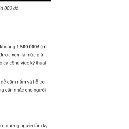
ến 880 độ
 khoảng
1.500.000₫
(có
y được xem là mức giá
o cả công việc kỹ thuật
 dễ cầm nắm và hỗ trợ
áng cân nhắc cho người
 với những người làm kỹ