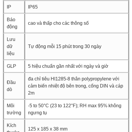
IP
IP65
Báo
cao và thấp cho các thông số
động
Lưu
dữ
Tự động mỗi 15 phút trong 30 ngày
liệu
GLP
5 hiệu chuẩn gần nhất với ngày và giờ
đa chỉ tiêu HI1285-8 thân polypropylene với
Đầu
cảm biến nhiệt độ bên trong, cổng DIN và cáp
dò
2m
Môi
-5 to 50°C (23 to 122°F); RH max 95% không
trường
ngưng tụ
Kích
125 x 185 x 38 mm