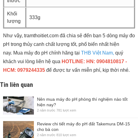
thước
Khối
333g
lượng
Như vậy, tramthoitiet.com đã chia sẻ đến bạn 5 dòng máy đo
pH trong thủy canh chất lượng tốt, phổ biến nhất hiện
nay. Mua máy đo pH chính hãng tại
THB Việt Nam,
quý
khách vui lòng liên hệ qua
HOTLINE: HN: 0904810817 -
HCM: 0979244335
để được tư vấn miễn phí, kịp thời nhé.
Tin liên quan
Nên mua máy đo pH phòng thí nghiệm nào tốt
hiện nay?
2 năm trước
781 lượt xem
Review chi tiết máy đo pH đất Takemura DM-15
cho bà con
2 năm trước
810 lượt xem