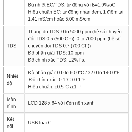
Bù nhiệt EC/TDS: tự động với ß=1.9%/oC
Hiệu chuẩn EC: tự động nhận đệm, 1 điểm tại
1.41 mS/cm hoặc 5.00 mS/cm
Thang đo TDS: 0 to 5000 ppm (hệ số chuyển
đổi TDS 0.5 (500 CF)); 0 to 7000 ppm (hệ số
TDS
chuyển đổi TDS 0.7 (700 CF))
Độ phân giải TDS: 10 ppm
Độ chính xác TDS: ±2% f.s.
Độ phân giải: 0.0 to 60.0°C / 32.0 to 140.0°F
Nhiệt
Độ chính xác: 0.1°C / 0.1°F
độ
Hiệu chuẩn: ±0.5°C /±1°F
Màn
LCD 128 x 64 với đèn nền xanh
hình
Kết
USB loại C
nối