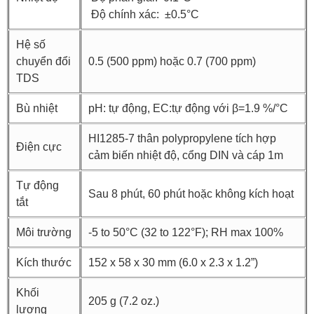
Độ chính xác: ±0.5°C
Hệ số
chuyển đổi
0.5 (500 ppm) hoặc 0.7 (700 ppm)
TDS
Bù nhiệt
pH: tự động, EC:tự động với β=1.9 %/°C
HI1285-7 thân polypropylene tích hợp
Điện cực
cảm biến nhiệt độ, cổng DIN và cáp 1m
Tự động
Sau 8 phút, 60 phút hoặc không kích hoạt
tắt
Môi trường
-5 to 50°C (32 to 122°F); RH max 100%
Kích thước
152 x 58 x 30 mm (6.0 x 2.3 x 1.2”)
Khối
205 g (7.2 oz.)
lượng