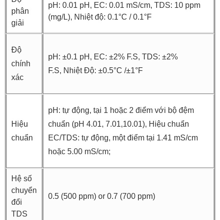
pH: 0.01 pH, EC: 0.01 mS/cm, TDS: 10 ppm
phân
(mg/L), Nhiệt độ: 0.1°C / 0.1°F
giải
Độ
pH: ±0.1 pH, EC: ±2% F.S, TDS: ±2%
chính
F.S, Nhiệt Độ: ±0.5°C /±1°F
xác
pH: tự động, tại 1 hoặc 2 điểm với bộ đệm
Hiệu
chuẩn (pH 4.01, 7.01,10.01), Hiệu chuẩn
chuẩn
EC/TDS: tự động, một điểm tại 1.41 mS/cm
hoặc 5.00 mS/cm;
Hệ số
chuyển
0.5 (500 ppm) or 0.7 (700 ppm)
đổi
TDS