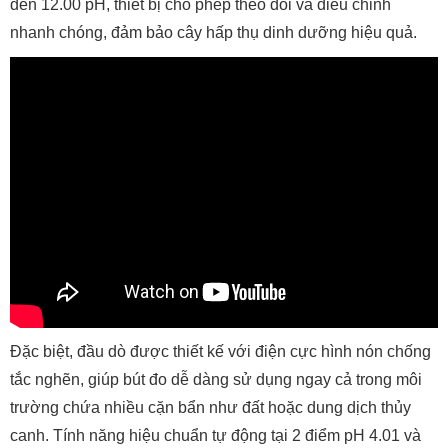
đến 12.00 pH, thiết bị cho phép theo dõi và điều chỉnh
nhanh chóng, đảm bảo cây hấp thụ dinh dưỡng hiệu quả.
Đặc biệt, đầu dò được thiết kế với điện cực hình nón chống
tắc nghẽn, giúp bút đo dễ dàng sử dụng ngay cả trong môi
trường chứa nhiều cặn bẩn như đất hoặc dung dịch thủy
canh. Tính năng hiệu chuẩn tự động tại 2 điểm pH 4.01 và