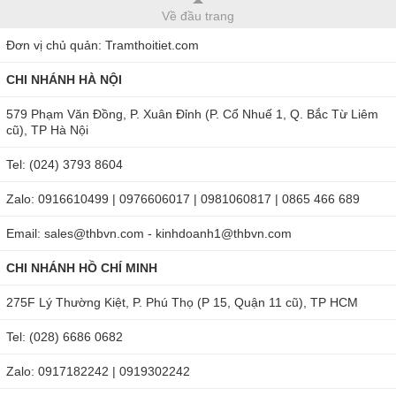
Về đầu trang
Đơn vị chủ quản: Tramthoitiet.com
CHI NHÁNH HÀ NỘI
579 Phạm Văn Đồng, P. Xuân Đỉnh (P. Cổ Nhuế 1, Q. Bắc Từ Liêm
cũ), TP Hà Nội
Tel: (024) 3793 8604
Zalo: 0916610499 | 0976606017 | 0981060817 | 0865 466 689
Email: sales@thbvn.com - kinhdoanh1@thbvn.com
CHI NHÁNH HỒ CHÍ MINH
275F Lý Thường Kiệt, P. Phú Thọ (P 15, Quận 11 cũ), TP HCM
Tel: (028) 6686 0682
Zalo: 0917182242 | 0919302242