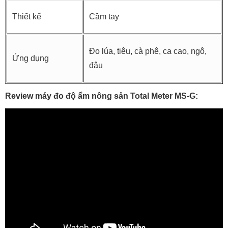
Thiết kế
Cầm tay
Đo lúa, tiêu, cà phê, ca cao, ngô,
Ứng dụng
đậu
Review máy đo độ ẩm nông sản Total Meter MS-G: