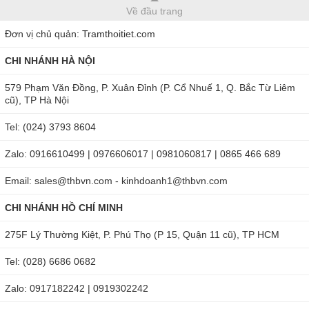
Về đầu trang
Đơn vị chủ quản: Tramthoitiet.com
CHI NHÁNH HÀ NỘI
579 Phạm Văn Đồng, P. Xuân Đỉnh (P. Cổ Nhuế 1, Q. Bắc Từ Liêm
cũ), TP Hà Nội
Tel: (024) 3793 8604
Zalo: 0916610499 | 0976606017 | 0981060817 | 0865 466 689
Email: sales@thbvn.com - kinhdoanh1@thbvn.com
CHI NHÁNH HỒ CHÍ MINH
275F Lý Thường Kiệt, P. Phú Thọ (P 15, Quận 11 cũ), TP HCM
Tel: (028) 6686 0682
Zalo: 0917182242 | 0919302242