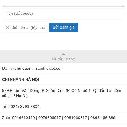
Gửi đánh giá
Về đầu trang
Đơn vị chủ quản: Tramthoitiet.com
CHI NHÁNH HÀ NỘI
579 Phạm Văn Đồng, P. Xuân Đỉnh (P. Cổ Nhuế 1, Q. Bắc Từ Liêm
cũ), TP Hà Nội
Tel: (024) 3793 8604
Zalo: 0916610499 | 0976606017 | 0981060817 | 0865 466 689