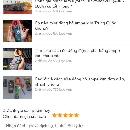
Đánh giá ampe kìm Kyoritsu Kewsnap200 (400A
600V) có tốt không?
2 năm trước
531 lượt xem
Có nên mua đồng hồ ampe kìm Trung Quốc
không?
2 năm trước
638 lượt xem
Tìm hiểu cách đo dòng điện 3 pha bằng ampe
kìm chính xác
2 năm trước
568 lượt xem
Các lỗi và cách sửa đồng hồ ampe kìm đơn giản,
nhanh chóng
2 năm trước
773 lượt xem
0
Đánh giá sản phẩm này
Chọn đánh giá của bạn