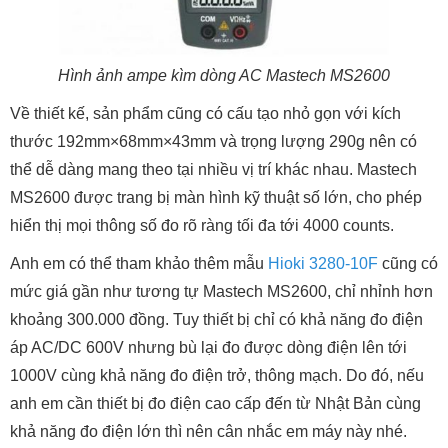
Hình ảnh ampe kìm dòng AC Mastech MS2600
Về thiết kế, sản phẩm cũng có cấu tạo nhỏ gọn với kích
thước 192mm×68mm×43mm và trọng lượng 290g nên có
thể dễ dàng mang theo tại nhiều vị trí khác nhau. Mastech
MS2600 được trang bị màn hình kỹ thuật số lớn, cho phép
hiển thị mọi thông số đo rõ ràng tối đa tới 4000 counts.
Anh em có thể tham khảo thêm mẫu
Hioki 3280-10F
cũng có
mức giá gần như tương tự Mastech MS2600, chỉ nhỉnh hơn
khoảng 300.000 đồng. Tuy thiết bị chỉ có khả năng đo điện
áp AC/DC 600V nhưng bù lại đo được dòng điện lên tới
1000V cùng khả năng đo điện trở, thông mạch. Do đó, nếu
anh em cần thiết bị đo điện cao cấp đến từ Nhật Bản cùng
khả năng đo điện lớn thì nên cân nhắc em máy này nhé.