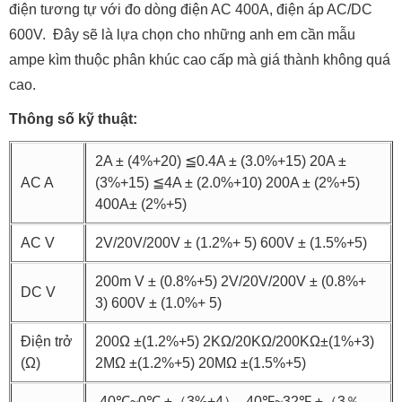
điện tương tự với
đo dòng điện AC 400A, điện áp AC/DC
600V.
Đây sẽ là lựa chọn cho những anh em cần mẫu
ampe kìm thuộc phân khúc cao cấp mà giá thành không quá
cao.
Thông số kỹ thuật:
2A ± (4%+20) ≦0.4A ± (3.0%+15) 20A ±
AC A
(3%+15) ≦4A ± (2.0%+10) 200A ± (2%+5)
400A± (2%+5)
AC V
2V/20V/200V ± (1.2%+ 5) 600V ± (1.5%+5)
200m V ± (0.8%+5) 2V/20V/200V ± (0.8%+
DC V
3) 600V ± (1.0%+ 5)
Điện trở
200Ω ±(1.2%+5) 2KΩ/20KΩ/200KΩ±(1%+3)
(Ω)
2MΩ ±(1.2%+5) 20MΩ ±(1.5%+5)
-40℃~0℃ ±（3%+4） -40℉~32℉ ±（3％