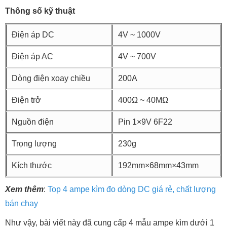
Thông số kỹ thuật
Điện áp DC
4V ~ 1000V
Điện áp AC
4V ~ 700V
Dòng điện xoay chiều
200A
Điện trở
400Ω ~ 40MΩ
Nguồn điện
Pin 1×9V 6F22
Trọng lượng
230g
Kích thước
192mm×68mm×43mm
Xem thêm
:
Top 4 ampe kìm đo dòng DC giá rẻ, chất lượng
bán chạy
Như vậy, bài viết này đã cung cấp 4 mẫu ampe kìm dưới 1