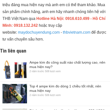
triệu đáng mua hiện nay mà anh em có thể tham khảo. Mua
sản phẩm chính hãng, anh em hãy nhanh chóng liên hệ với
THB Việt Nam qua
Hotline Hà Nội: 0916.610.499 - Hồ Chí
Minh: 0918.132.242
hoặc truy cập
website:
maydochuyendung.com
-
thbvietnam.com
để được
tư vấn chuyên sâu hơn.
Tin liên quan
Ampe kìm đo công suất nào chất lượng cao, nên
mua hiện nay?
2 năm trước
508 lượt xem
Top 4 ampe kìm đo dòng 1 chiều tốt nhất, nên
mua hiện nay
2 năm trước
506 lượt xem