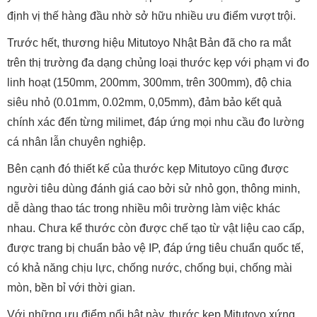
định vị thế hàng đầu nhờ sở hữu nhiều ưu điểm vượt trội.
Trước hết, thương hiệu Mitutoyo Nhật Bản đã cho ra mắt
trên thị trường đa dạng chủng loại thước kẹp với phạm vi đo
linh hoạt (150mm, 200mm, 300mm, trên 300mm), độ chia
siêu nhỏ (0.01mm, 0.02mm, 0,05mm), đảm bảo kết quả
chính xác đến từng milimet, đáp ứng mọi nhu cầu đo lường
cá nhân lẫn chuyên nghiệp.
Bên cạnh đó thiết kế của thước kẹp Mitutoyo cũng được
người tiêu dùng đánh giá cao bởi sử nhỏ gọn, thông minh,
dễ dàng thao tác trong nhiều môi trường làm việc khác
nhau. Chưa kể thước còn được chế tạo từ vật liệu cao cấp,
được trang bị chuẩn bảo vệ IP, đáp ứng tiêu chuẩn quốc tế,
có khả năng chịu lực, chống nước, chống bụi, chống mài
mòn, bền bỉ với thời gian.
Với những ưu điểm nổi bật này, thước kẹp Mitutoyo xứng