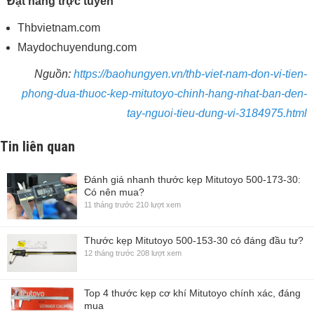
Đặt hàng trực tuyến
Thbvietnam.com
Maydochuyendung.com
Nguồn:
https://baohungyen.vn/thb-viet-nam-don-vi-tien-
phong-dua-thuoc-kep-mitutoyo-chinh-hang-nhat-ban-den-
tay-nguoi-tieu-dung-vi-3184975.html
Tin liên quan
Đánh giá nhanh thước kẹp Mitutoyo 500-173-30:
Có nên mua?
11 tháng trước
210 lượt xem
Thước kẹp Mitutoyo 500-153-30 có đáng đầu tư?
12 tháng trước
208 lượt xem
Top 4 thước kẹp cơ khí Mitutoyo chính xác, đáng
mua