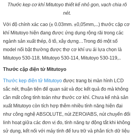
Thước kẹp cơ khí Mitutoyo thiết kế nhỏ gọn, vạch chia rõ
nét.
Với độ chính xác cao (± 0.03mm. ±0,05mm,...) thước cặp cơ
khí Mitutoyo hiện đang được ứng dụng rộng rãi trong các
ngành sản xuất thép, ô tô, xây dựng…Trong đó một số
model nổi bật thường được thợ cơ khí ưu ái lựa chọn là
Mitutoyo 530-118, Mitutoyo 530-114, Mitutoyo 530-119,..
Thước cặp điện tử Mitutoyo
Thước kẹp điện tử Mitutoyo
được trang bị màn hình LCD
sắc nét, thuận tiện để quan sát và đọc kết quả đo mà không
cần mất công tính toán như thước cơ khí. Chưa kể nhà sản
xuất Mitutoyo còn tích hợp thêm nhiều tính năng hiện đại
như công nghệ ABSOLUTE, nút ZERO/ABS, nút chuyển đổi
linh hoạt giữa các đơn vị đo, tính năng tự động tắt khi không
sử dụng, kết nối với máy tính để lưu trữ và phân tích dữ liệu