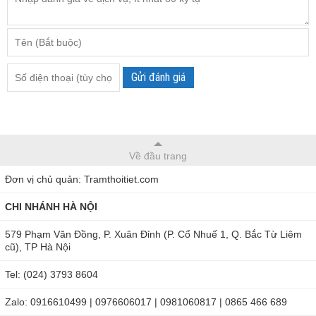
Gửi đánh giá
Về đầu trang
Đơn vị chủ quản: Tramthoitiet.com
CHI NHÁNH HÀ NỘI
579 Phạm Văn Đồng, P. Xuân Đỉnh (P. Cổ Nhuế 1, Q. Bắc Từ Liêm
cũ), TP Hà Nội
Tel: (024) 3793 8604
Zalo: 0916610499 | 0976606017 | 0981060817 | 0865 466 689